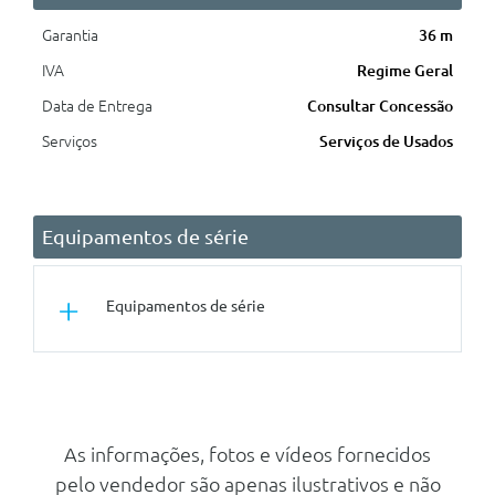
Garantia
36 m
IVA
Regime Geral
Data de Entrega
Consultar Concessão
Serviços
Serviços de Usados
Equipamentos de série
Equipamentos de série
Conforto/Interior e Exterior
Bancos Dianteiros Aquecidos
Tapetes Em Veludo
As informações, fotos e vídeos fornecidos
pelo vendedor são apenas ilustrativos e não
Pack Bancos Conforto