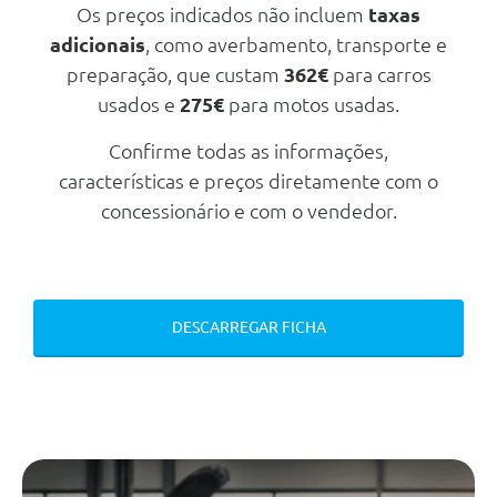
Bancos Dianteiros Aquecidos
Os preços indicados não incluem
taxas
adicionais
, como averbamento, transporte e
Ajuste Lombar De 4 Vias
preparação, que custam
362€
para carros
Iluminaçao Ambiente
usados e
275€
para motos usadas.
Fecho Centralizado De Portas
Confirme todas as informações,
Retrovisores Exteriores
Rebatíveis Electricamente
características e preços diretamente com o
Volante Multifunções Em Pele
concessionário e com o vendedor.
Nappa
Tapetes Em Veludo
Pack Advanced
DESCARREGAR FICHA
Bancos Conforto Parcialmente
Eléctricos
Versão Avantgarde Advanced
Display Central De 14.4
Pack Espelhos
Painel De Instrumentos De 12.3