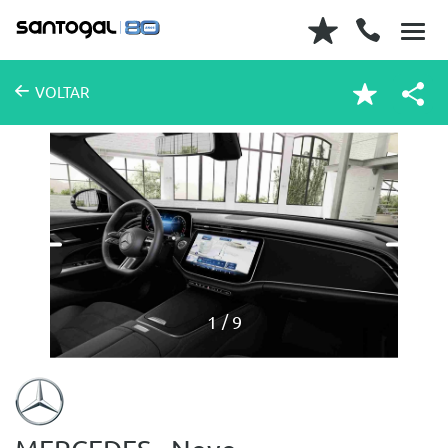
VOLTAR
1
9