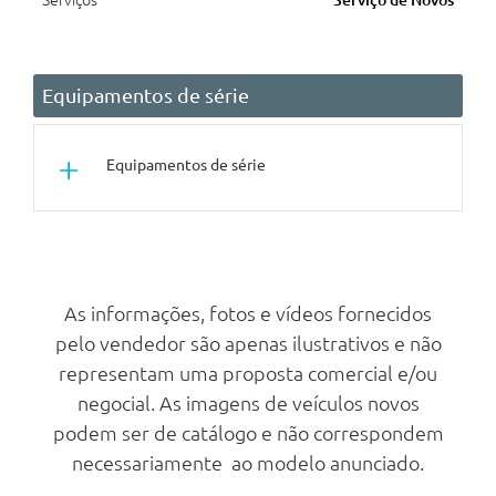
Serviços
Serviço de Novos
Equipamentos de série
Equipamentos de série
Conforto/Interior e Exterior
Retrovisores Interior E Exterior
Do Condutor Com Anti-
Encadeamento Automático
As informações, fotos e vídeos fornecidos
pelo vendedor são apenas ilustrativos e não
Vidros Electricos Dianteiros
representam uma proposta comercial e/ou
Pack Bancos Conforto
negocial. As imagens de veículos novos
Ar Condicionado Automático
podem ser de catálogo e não correspondem
Thermatic
necessariamente ao modelo anunciado.
Tapetes Em Veludo