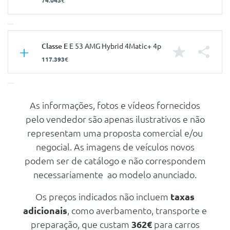
74.043€
Características
Classe E
E 53 AMG Hybrid 4Matic+ 4p
117.393€
Carroçaria
Sedan
Portas
4
Nº de Lugares
5
As informações, fotos e vídeos fornecidos
Características
pelo vendedor são apenas ilustrativos e não
Nº de Viatura
938979
Carroçaria
Sedan
representam uma proposta comercial e/ou
Prestações
Portas
4
negocial. As imagens de veículos novos
Velocidade Máxima
236 Km/h
podem ser de catálogo e não correspondem
Nº de Lugares
5
Aceleração dos 0-100km/h
6.40 seg
necessariamente ao modelo anunciado.
Nº de Viatura
941120
Consumos
Prestações
Os preços indicados não incluem
taxas
Combustível
Gasolina
adicionais
, como averbamento, transporte e
Velocidade Máxima
250 Km/h
CO2
12 g/km
preparação, que custam
362€
para carros
Aceleração dos 0-100km/h
3.80 seg