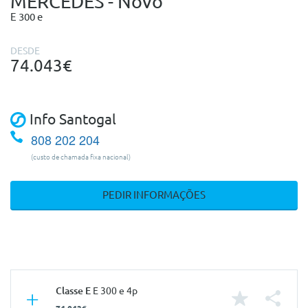
MERCEDES - Novo
E 300 e
DESDE
74.043€
Info Santogal
808 202 204
(custo de chamada fixa nacional)
PEDIR INFORMAÇÕES
Classe E
E 300 e 4p