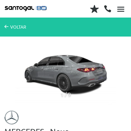
VOLTAR
1
9