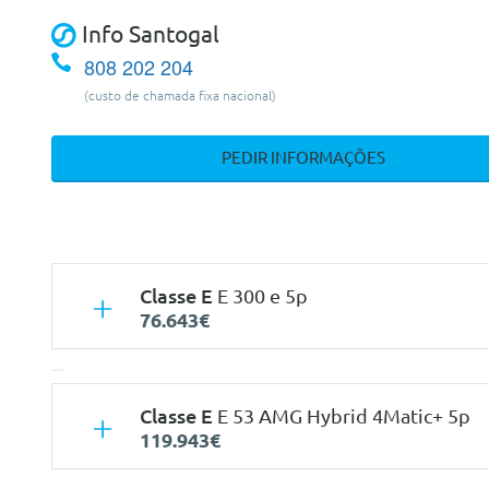
Info Santogal
808 202 204
(custo de chamada fixa nacional)
PEDIR INFORMAÇÕES
Classe E
E 300 e 5p
76.643€
Classe E
E 53 AMG Hybrid 4Matic+ 5p
119.943€
Características