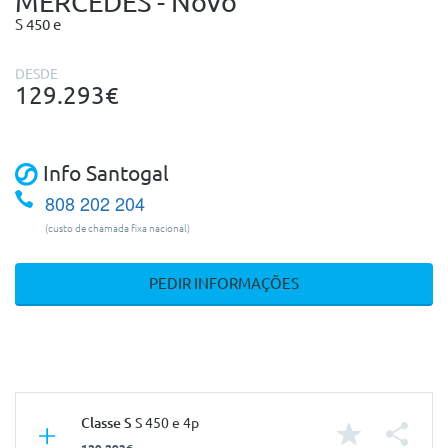
MERCEDES - Novo
S 450 e
DESDE
129.293€
Info Santogal
808 202 204
(custo de chamada fixa nacional)
PEDIR INFORMAÇÕES
Classe S
S 450 e 4p