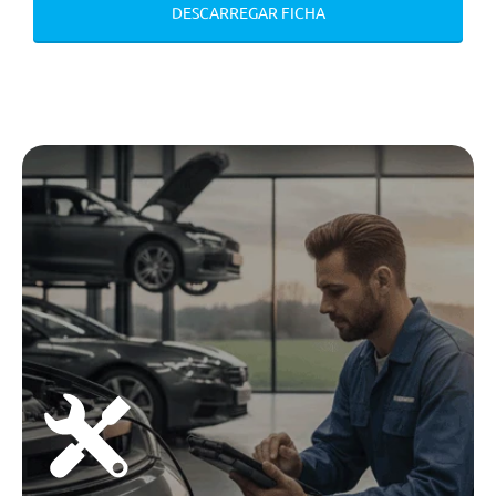
DESCARREGAR FICHA
Pala De Sol Do Condutor E
Passsageiro Com Espelho E
Iluminacao
Retrovisores Exteriores Com
Recolhimento Automatico E
Aquecimento
Volante Multifunções
Volante Em Couro
Retrovisores Com Regulação
Electrica
Retrovisor Interior Anti-
Encandeamento Automatico
Volante Aquecido
Bomba De Calor
Iluminação Ambiente
Tecto Panorâmico Em Vidro Com
Persiana Elétrica