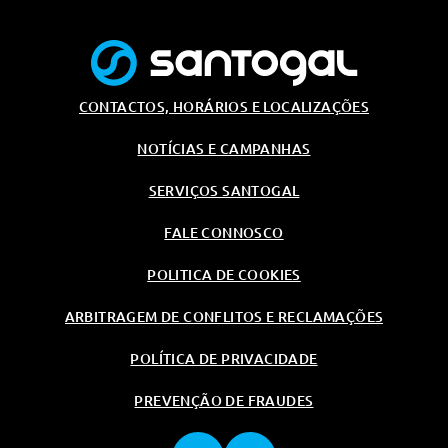
Farois Led Automáticos Com
Luzes De Cruzamento E Máximos
Automáticos E Com Funcao
Follow Me Home
Luz De Travagem Central Em
Led
CONTACTOS, HORÁRIOS E LOCALIZAÇÕES
Travagem Ativa De Emergencia
NOTÍCIAS E CAMPANHAS
Com Deteção De Peões E
Ciclistas
SERVIÇOS SANTOGAL
Sistema De Monitorizacao De
Pressão Dos Pneus (Tpms)
FALE CONNOSCO
Abs+Ebd
POLITICA DE COOKIES
Detecao Do Anngulo Morto (Bsd)
Farois Traseiros De Nevoeiro Em
ARBITRAGEM DE CONFLITOS E RECLAMAÇÕES
Led
POLÍTICA DE PRIVACIDADE
Camera 360ª Com Visualizaçao
De Chassis Transparente
PREVENÇÃO DE FRAUDES
Sensores De Estacionamento
Dianteiro E Traseiro