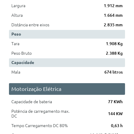
Largura
1.912 mm
Altura
1.664 mm
Distância entre eixos
2.835 mm
Peso
Tara
1.908 Kg
Peso Bruto
2.388 Kg
Capacidade
Mala
674 litros
Motorização Elétrica
Capacidade de bateria
77 KWh
Potência de carregamento max.
144 KW
DC
Tempo Carregamento DC 80%
0,63 h