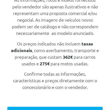
As informações, fotos e vídeos fornecidos
Regulação Elétrica Em 6 Posiçoes
pelo vendedor são apenas ilustrativos e não
E Apoio Lombar Elétrico De 4
Posições
representam uma proposta comercial e/ou
Banco Do Condutor Com Função
negocial. As imagens de veículos novos
De Suporte E Memória
podem ser de catálogo e não correspondem
Banco Passageiro Com
necessariamente ao modelo anunciado.
Regulação Elétrica Em 4 Posiçoes
Bancos Traseiros Da 2a Fila Com
Os preços indicados não incluem
taxas
Reclinação Ajustável Em 2 Níveis
adicionais
, como averbamento, transporte e
Controlo Automatico De
preparação, que custam
362€
para carros
Climatização De Duas Zonas Com
Saídas De Ar Traseiras
usados e
275€
para motos usadas.
Volante Regulavel Em Altura E
Confirme todas as informações,
Profundidade
características e preços diretamente com o
Bancos Dianteiros Aquecidos Em
3 Níveis Ventilados Em 1 Nível
concessionário e com o vendedor.
Bancos Traseiros Aquecidos (1
Nível)
Luz De Leitura Dianteiras E
Traseiras