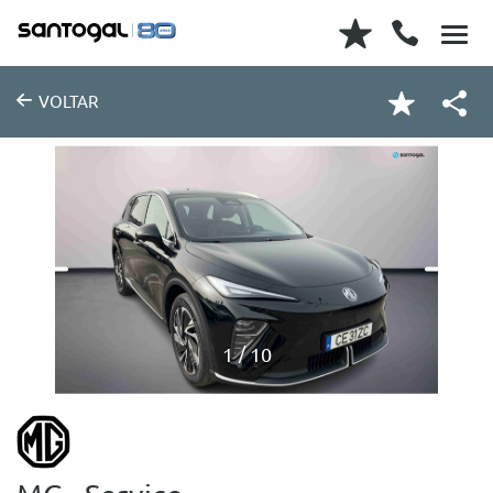
VOLTAR
1
10