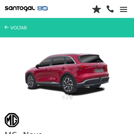
VOLTAR
1
9