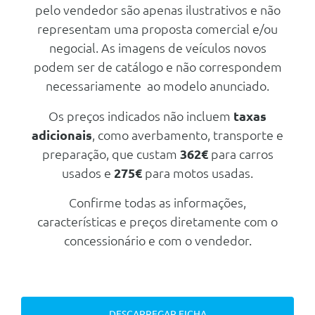
pelo vendedor são apenas ilustrativos e não
Nº de Viatura
948146
Consumos
Carroçaria
Carrinha
Motor
representam uma proposta comercial e/ou
Prestações
Combustível
Elétrico
Portas
5
negocial. As imagens de veículos novos
Potência
244 cv
Velocidade Máxima
200 Km/h
podem ser de catálogo e não correspondem
Nº de Lugares
5
Transmissão
Aceleração dos 0-100km/h
7.30 seg
Mecanica
necessariamente ao modelo anunciado.
Nº de Viatura
948147
Tracção
Traseira
Consumos
Motor
Prestações
Os preços indicados não incluem
taxas
Tipo caixa
Automática
Combustível
Elétrico
Potência
361 cv
adicionais
, como averbamento, transporte e
Velocidade Máxima
200 Km/h
Número de velocidades
1
Transmissão
preparação, que custam
362€
para carros
Aceleração dos 0-100km/h
5.10 seg
Mecanica
Travões
usados e
275€
para motos usadas.
Tracção
Integral
Consumos
Dianteiros
Disco Ventilado
Motor
Tipo caixa
Automática
Confirme todas as informações,
Combustível
Elétrico
Traseiros
Disco Rígido
Potência
244 cv
Número de velocidades
1
características e preços diretamente com o
Transmissão
concessionário e com o vendedor.
Mecanica
Travões
Chassis
Tracção
Traseira
Dianteiros
Disco Ventilado
Motor
Transmissão
Tipo caixa
Automática
Traseiros
Disco Rígido
Potência
361 cv
Comprimento
4.708 mm
Número de velocidades
1
Transmissão
DESCARREGAR FICHA