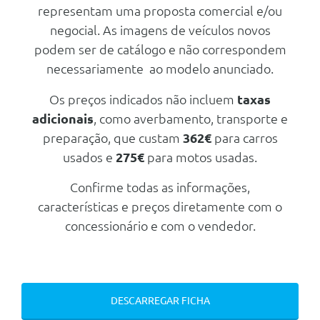
Brilhante
representam uma proposta comercial e/ou
Luz Interior Led
negocial. As imagens de veículos novos
podem ser de catálogo e não correspondem
Bancos Em Tecido E Pele
Sintética
necessariamente ao modelo anunciado.
Tablier Com Revestimento "Soft
Touch"
Os preços indicados não incluem
taxas
adicionais
, como averbamento, transporte e
Apoio De Braço Dianteiro
preparação, que custam
362€
para carros
Espelhos Retrovisores Retrateis
Eletronicamente
usados e
275€
para motos usadas.
Travão De Estacionamento
Confirme todas as informações,
Manual
características e preços diretamente com o
Espelho Retrovisor Anti
Encandeamento Automatico
concessionário e com o vendedor.
Bancos Traseiros Rebativeis
60/40
Vidros Electricos Traseiros
DESCARREGAR FICHA
Banco Passageiro Regulavel Em
Altura