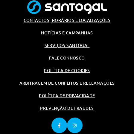
Sistema De Chamada De
Emergência Sos
Airbag Do Condutor, Passageiro,
Cortina E Lateral
CONTACTOS, HORÁRIOS E LOCALIZAÇÕES
Outros
NOTÍCIAS E CAMPANHAS
Modo Eco
SERVIÇOS SANTOGAL
Antena Sharkfin
Modo Eco
FALE CONNOSCO
Antena Sharkfin
POLITICA DE COOKIES
Rodas
ARBITRAGEM DE CONFLITOS E RECLAMAÇÕES
Jantes Em Liga Leve 17 Com
Pneus 205/45 R17 88h
POLÍTICA DE PRIVACIDADE
Kit Reparação De Furos
PREVENÇÃO DE FRAUDES
Jantes Em Liga Leve 17 Com
Pneus 205/45 R17 88h
Kit Reparação De Furos
Segurança Activa