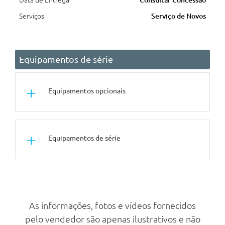
Data de Entrega
Consultar Concessão
Serviços
Serviço de Novos
Equipamentos de série
Equipamentos opcionais
Pintura Metalizada
Equipamentos de série
Conforto/Interior e Exterior
Vidros Traseiros Escurecidos
Volante Em Pele Sintetica
As informações, fotos e vídeos fornecidos
pelo vendedor são apenas ilustrativos e não
Espelhos Retrovisores Em Preto