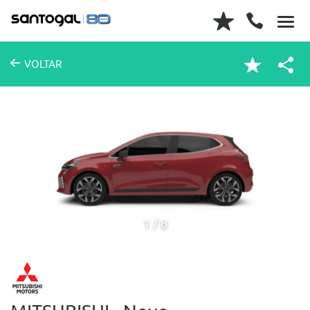
VOLTAR
1
8