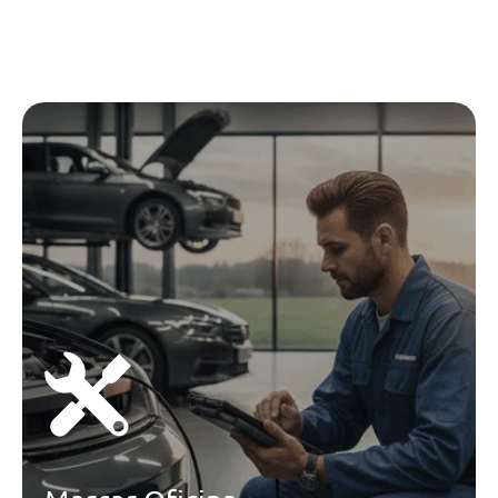
Ar Condicionado Automático
Vidros Electricos A Frente
Banco Condutor Regulavel Em
Altura
Espelhos Laterais Electricos E
Aquecidos
Espelhos Retrovisores Em Preto
Brilhante
Espelhos Retrovisores Retrateis
Eletronicamente
Travão De Estacionamento
Manual
Luz Interior Led
Bancos Em Tecido E Pele
Sintética
Tablier Com Revestimento "Soft
Touch"