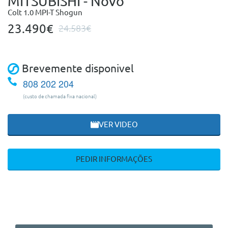
MITSUBISHI - Novo
Colt 1.0 MPI-T Shogun
23.490€
24.583€
Brevemente disponivel
808 202 204
(custo de chamada fixa nacional)
VER VIDEO
PEDIR INFORMAÇÕES