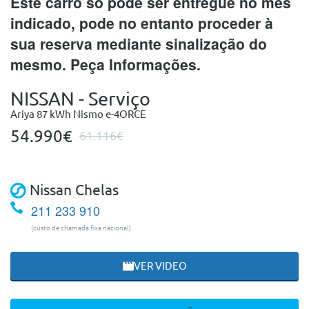
Este carro só pode ser entregue no mês
indicado, pode no entanto proceder à
sua reserva mediante sinalização do
mesmo. Peça Informações.
NISSAN - Serviço
Ariya 87 kWh Nismo e-4ORCE
54.990€
61.116€
Nissan Chelas
211 233 910
(custo de chamada fixa nacional)
VER VIDEO