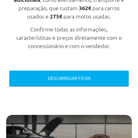
preparação, que custam
362€
para carros
Emblema Traseiro E-4orce
usados e
275€
para motos usadas.
Molduras Laterais Em Cromado
Mate
Confirme todas as informações,
Conforto/Interior e Exterior
características e preços diretamente com o
Retrovisor Interior Com Anti-
concessionário e com o vendedor.
Encadeamento Automático
Repouso De Braço Traseiro
Volante Ajustável Em Altura E
Profundidade
DESCARREGAR FICHA
Fecho Centralizado De Portas
Porta Bagagens C/ Sistema De
Maos Livres
Chão Da Bagageira Com Bandeja
De Duplo Fundo
Bancos Dianteiros Aquecidos
Espelho Interior Com Visão
Inteligente