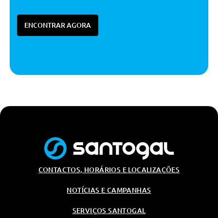
Suave
Vidros A Frente E Atrás Com
ENCONTRAR AGORA
Função De 1 Toque
Ajuste Lombar No Banco Do
Condutor
Iluminação Led Interior Andon
(Portas Dianteiras E Habitáculo
Inferior)
Tomada De 12v A Frente
Chão Da Bagageira Com Bandeja
De Duplo Fundo
Espelho Interior Com Visão
Inteligente
Bancos Dianteiros Aquecidos
CONTACTOS, HORÁRIOS E LOCALIZAÇÕES
Porta Bagagens C/ Sistema De
Maos Livres
NOTÍCIAS E CAMPANHAS
Retrovisor Interior Com Anti-
Encadeamento Automático
SERVIÇOS SANTOGAL