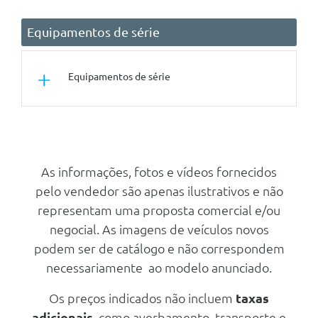
Equipamentos de série
Equipamentos de série
Tuning/Componentes Opticos
Molduras Laterais Em Cromado
Mate
As informações, fotos e vídeos fornecidos
Antena De Tubarão
pelo vendedor são apenas ilustrativos e não
Kit Aerodinamico Nismo
representam uma proposta comercial e/ou
Exterior Estilo Nismo
negocial. As imagens de veículos novos
podem ser de catálogo e não correspondem
Emblema Traseiro E-4orce
necessariamente ao modelo anunciado.
Antena De Tubarão
Kit Aerodinamico Nismo
Os preços indicados não incluem
taxas
adicionais
, como averbamento, transporte e
Exterior Estilo Nismo