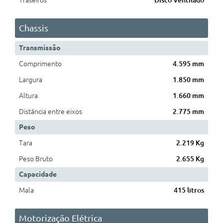
Traseiros
Disco Ventilado
Chassis
Transmissão
Comprimento
4.595 mm
Largura
1.850 mm
Altura
1.660 mm
Distância entre eixos
2.775 mm
Peso
Tara
2.219 Kg
Peso Bruto
2.655 Kg
Capacidade
Mala
415 litros
Motorização Elétrica