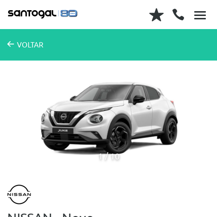
VOLTAR
1
10