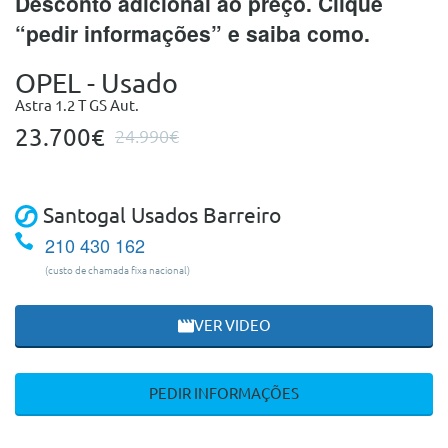
Desconto adicional ao preço. Clique
“pedir informações” e saiba como.
OPEL - Usado
Astra 1.2 T GS Aut.
23.700€
24.990€
Santogal Usados Barreiro
210 430 162
(custo de chamada fixa nacional)
VER VIDEO
PEDIR INFORMAÇÕES