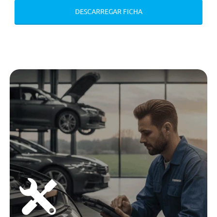
Bancos Traseiros Rebatíveis
DESCARREGAR FICHA
40/60
Segurança Activa
Farois Inteli-Led
Sistema De Assistencia A
Conduçao Plus (Adas-Cm)
Sistema De Assistencia A
Condução Plus (Adas-Ca)
Travagem Automatica Em
Colisão
Sensores De Estacionamento
Dianteiro E Traseiro Com Camera
Panoramica 360º
Controlo Automático Máximos +
Controlo Automático De Faróis
Pack Assistencia A Condução Acc
Stop And Go
Sistema De Assistencia A