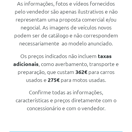
Radio Multimédia Ppp
As informações, fotos e vídeos fornecidos
pelo vendedor são apenas ilustrativos e não
Radio - Sistemas Funcionais
representam uma proposta comercial e/ou
Reconhecimento Vocal
negocial. As imagens de veículos novos
6 Colunas
podem ser de catálogo e não correspondem
Pure Panel 10 Digital A Cores
necessariamente ao modelo anunciado.
Táctil (Molduras Em Preto
Brilhante)
Os preços indicados não incluem
taxas
2 Tomada Usb C
adicionais
, como averbamento, transporte e
Opel Connect
preparação, que custam
362€
para carros
Pure Panel Pro 10 Digital A Cores
usados e
275€
para motos usadas.
Táctil
Confirme todas as informações,
Radio Multimédia Ppp
características e preços diretamente com o
Carga/Reboque/Transporte
concessionário e com o vendedor.
Barras De Tejadilho Preto
Brilhante
Pré-Equipamento Gancho De
Reboque