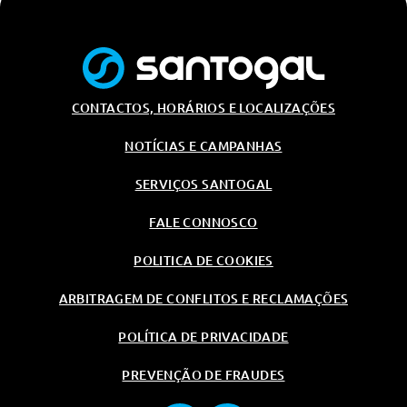
Luz Traseira De Leitura, 2 Led
Regulação Automatica 2 Zonas
Bancos 04
Retrovisores Exter. Aquecidos De
CONTACTOS, HORÁRIOS E LOCALIZAÇÕES
Ajuste Electrico E Rebativeis
Electricamente Com Luz De
Orientação
NOTÍCIAS E CAMPANHAS
Volante De 3 Raios Em Pele,
Base Plana
SERVIÇOS SANTOGAL
Iluminação Interior Led, Espaço
FALE CONNOSCO
Para Pés
Luz Ambiente Nas Portas Da
POLITICA DE COOKIES
Frente (8 Cores)
ARBITRAGEM DE CONFLITOS E RECLAMAÇÕES
Espelho Retrovisor Interior
Electrocromatico
POLÍTICA DE PRIVACIDADE
Consola Central Com Apoio De
Braço
PREVENÇÃO DE FRAUDES
Filtro De Ar Do Habitaculo