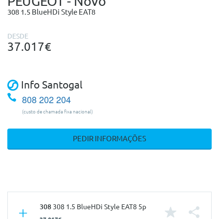
PEUGEOT - Novo
308 1.5 BlueHDi Style EAT8
DESDE
37.017€
Info Santogal
808 202 204
(custo de chamada fixa nacional)
PEDIR INFORMAÇÕES
308
308 1.5 BlueHDi Style EAT8 5p