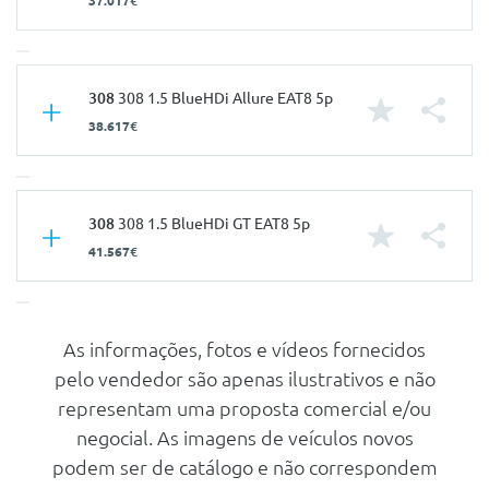
37.017€
Características
308
308 1.5 BlueHDi Allure EAT8 5p
38.617€
Carroçaria
Utilitário
Portas
5
Nº de Lugares
5
Características
308
308 1.5 BlueHDi GT EAT8 5p
Nº de Viatura
946434
41.567€
Carroçaria
Utilitário
Prestações
Portas
5
Velocidade Máxima
207 Km/h
Nº de Lugares
5
As informações, fotos e vídeos fornecidos
Características
Aceleração dos 0-100km/h
10.60 seg
pelo vendedor são apenas ilustrativos e não
Nº de Viatura
946435
Consumos
Carroçaria
Utilitário
representam uma proposta comercial e/ou
Prestações
Combustível
Diesel
Portas
5
negocial. As imagens de veículos novos
Velocidade Máxima
207 Km/h
CO2
128 g/km
podem ser de catálogo e não correspondem
Nº de Lugares
5
Aceleração dos 0-100km/h
10.60 seg