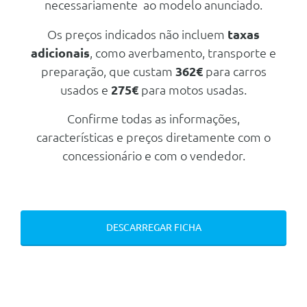
necessariamente ao modelo anunciado.
Nº de Viatura
946436
Consumos
Mecanica
Prestações
Os preços indicados não incluem
taxas
Combustível
Diesel
Motor
adicionais
, como averbamento, transporte e
Velocidade Máxima
207 Km/h
CO2
131 g/km
Cilindrada
1.499 cc
preparação, que custam
362€
para carros
Aceleração dos 0-100km/h
10.60 seg
usados e
275€
para motos usadas.
Potência
130 cv
Consumos
Mecanica
Número de cilindros
4
Confirme todas as informações,
Combustível
Diesel
Motor
Transmissão
características e preços diretamente com o
CO2
133 g/km
Cilindrada
1.499 cc
concessionário e com o vendedor.
Tracção
Dianteira
Potência
130 cv
Mecanica
Tipo caixa
Automática
Número de cilindros
4
Número de velocidades
8
Motor
Transmissão
Travões
Cilindrada
1.499 cc
DESCARREGAR FICHA
Tracção
Dianteira
Dianteiros
Disco Ventilado
Potência
130 cv
Tipo caixa
Automática
Traseiros
Disco Rígido
Número de cilindros
4
Número de velocidades
8
Transmissão
Travões
Chassis