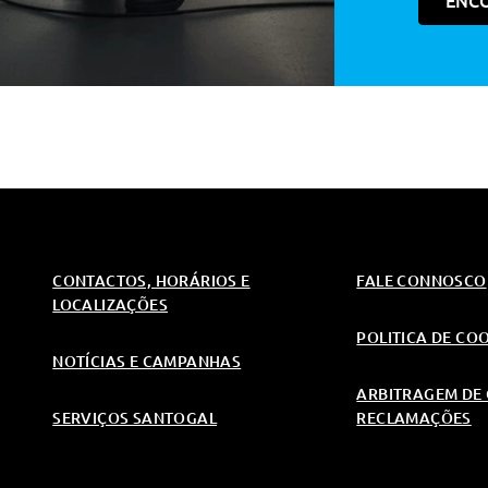
ENC
costo
Auto Wireless
hapa
Auto Wireless
-Tpms
hapa
CONTACTOS, HORÁRIOS E
FALE CONNOSCO
-Tpms
LOCALIZAÇÕES
POLITICA DE CO
NOTÍCIAS E CAMPANHAS
ARBITRAGEM DE 
SERVIÇOS SANTOGAL
RECLAMAÇÕES