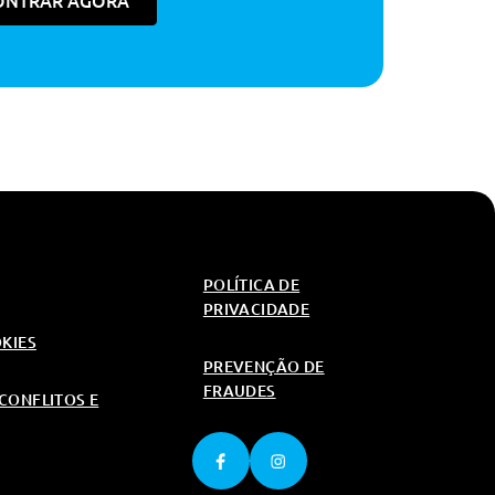
ONTRAR AGORA
246€
123€
554€
246€
554€
POLÍTICA DE
PRIVACIDADE
OKIES
PREVENÇÃO DE
FRAUDES
CONFLITOS E