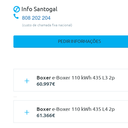
Info Santogal
808 202 204
(custo de chamada fixa nacional)
PEDIR INFORMAÇÕES
Boxer
e-Boxer 110 kWh 435 L3 2p
60.997€
Boxer
e-Boxer 110 kWh 435 L4 2p
61.366€
Características
Mecan