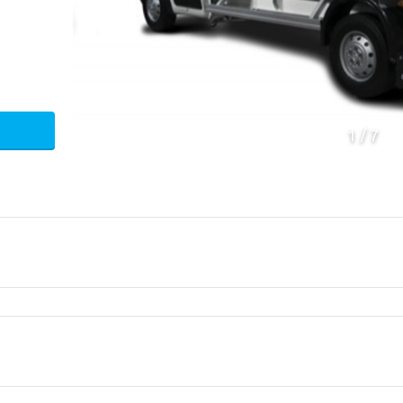
1
7
ica
Chassis