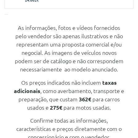
24.002€
As informações, fotos e vídeos fornecidos
Características
pelo vendedor são apenas ilustrativos e não
Carroçaria
Comercial
representam uma proposta comercial e/ou
Portas
5
negocial. As imagens de veículos novos
podem ser de catálogo e não correspondem
Nº de Lugares
2
necessariamente ao modelo anunciado.
Nº de Viatura
940087
Prestações
Os preços indicados não incluem
taxas
adicionais
, como averbamento, transporte e
Velocidade Máxima
169 Km/h
preparação, que custam
362€
para carros
Aceleração dos 0-100km/h
11.00 seg
usados e
275€
para motos usadas.
Consumos
Confirme todas as informações,
Combustível
Gasolina
características e preços diretamente com o
CO2
143 g/km
concessionário e com o vendedor.