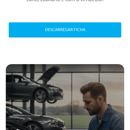
Mecanica
Motor
Cilindrada
1.199 cc
DESCARREGAR FICHA
Potência
110 cv
Número de cilindros
3
Transmissão
Tracção
Dianteira
Tipo caixa
Manual
Número de velocidades
6
Travões
Dianteiros
Disco Ventilado
Traseiros
Disco Rígido
Chassis