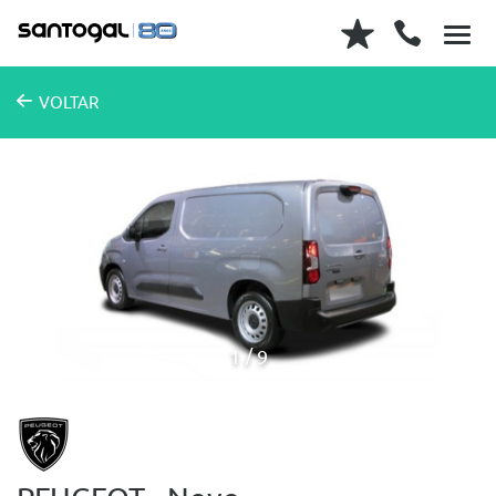
VOLTAR
1
9