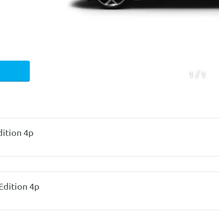
1
1
ition 4p
dition 4p
ica
Chassis