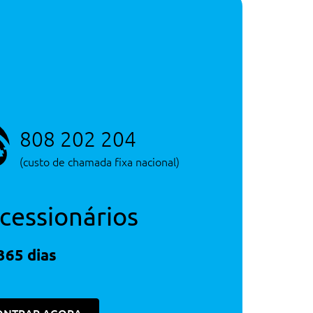
Consultar Concessão
Serviço de Novos
Consultar Concessão
Serviço de Novos
808 202 204
(custo de chamada fixa nacional)
cessionários
365 dias
1,500€
1,500€