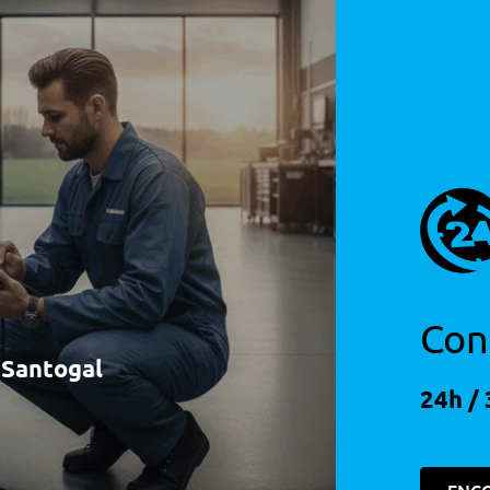
tos
Con
tos
à Santogal
24h / 