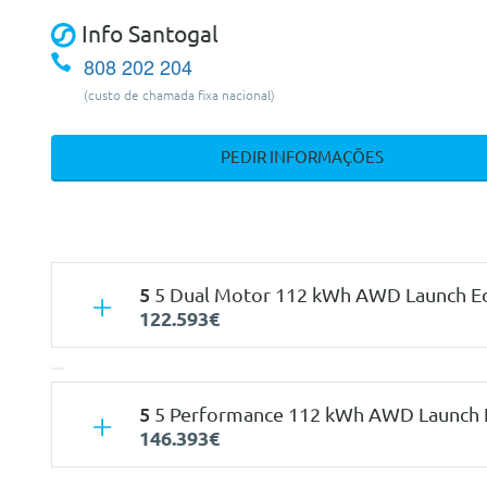
Info Santogal
808 202 204
(custo de chamada fixa nacional)
PEDIR INFORMAÇÕES
5
5 Dual Motor 112 kWh AWD Launch Ed
122.593€
5
5 Performance 112 kWh AWD Launch E
146.393€
Características
Mecan