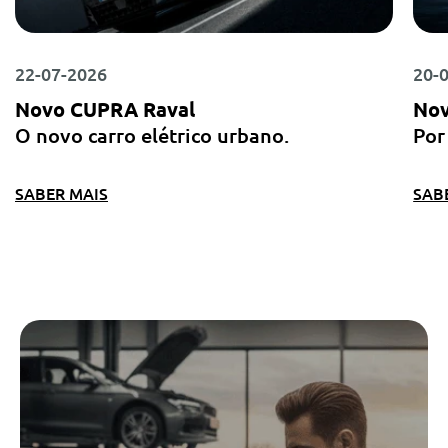
22-07-2026
20-
Novo CUPRA Raval
Nov
O novo carro elétrico urbano.
Por
SABER MAIS
SAB