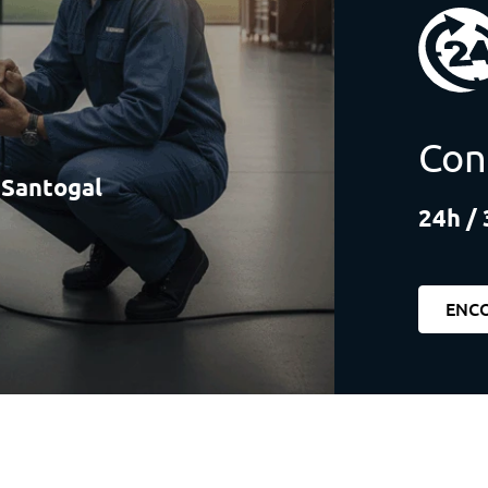
Con
à Santogal
24h / 
ENC