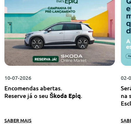
10-07-2026
02-
Encomendas abertas.
Ser
Reserve já o seu
Škoda Epiq
.
na 
Esc
SABER MAIS
SAB