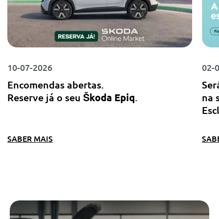
10-07-2026
02-
Encomendas abertas.
Ser
Reserve já o seu
Škoda Epiq
.
na 
Esc
SABER MAIS
SAB