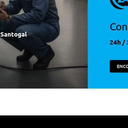
Con
à Santogal
24h / 
ENC