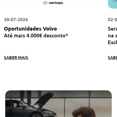
30-07-2026
02-
Oportunidades Volvo
Ser
Até mais 4.000€ desconto*
na 
Esc
SABER MAIS
SAB