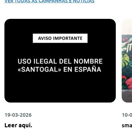
VER TODAS AS CAMPANHAS E NOTÍCIAS
19-03-2026
10-
Leer aquí.
sma