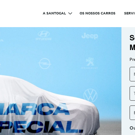
A SANTOGAL
OS NOSSOS CARROS
SERV
S
M
Pr
Ou