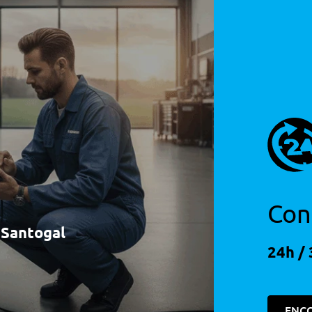
Con
à Santogal
24h / 
ENC