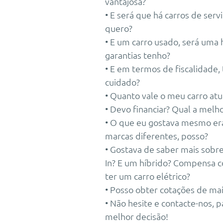
vantajosa?
• E será que há carros de se
quero?
• E um carro usado, será uma 
garantias tenho?
• E em termos de fiscalidade,
cuidado?
• Quanto vale o meu carro atu
• Devo financiar? Qual a melh
• O que eu gostava mesmo era
marcas diferentes, posso?
• Gostava de saber mais sobre
In? E um híbrido? Compensa 
ter um carro elétrico?
• Posso obter cotações de m
• Não hesite e contacte-nos, 
melhor decisão!