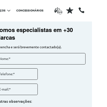
IÇOS
CONCESSIONÁRIOS
0/4
omos especialistas em +30
arcas
eencha e será brevemente contactado(a).
Nome:*
Telefone:*
E-mail:*
tras observações: