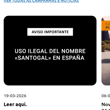
VER TODAS AS CAMPANHAS E NOTÍCIAS
19-03-2026
06-
Leer aquí.
Nov