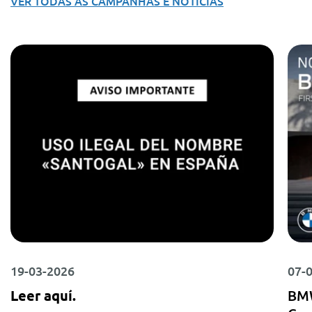
VER TODAS AS CAMPANHAS E NOTÍCIAS
19-03-2026
07-
Leer aquí.
BMW