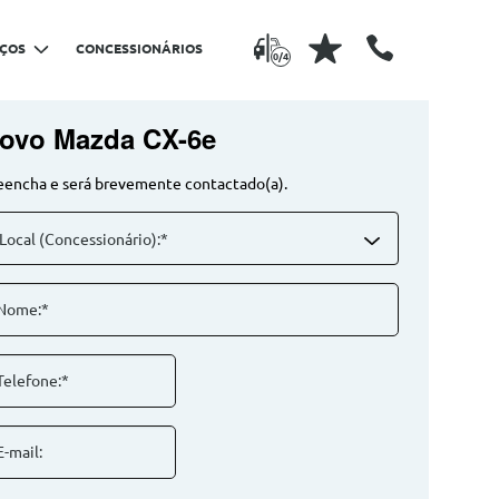
IÇOS
CONCESSIONÁRIOS
0/4
ovo Mazda CX-6e
eencha e será brevemente contactado(a).
Local (Concessionário):*
Nome:*
Telefone:*
E-mail: