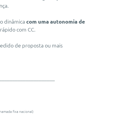
nça.
ão dinâmica
com uma autonomia de
rápido com CC.
pedido de proposta ou mais
_____________________
hamada fixa nacional)