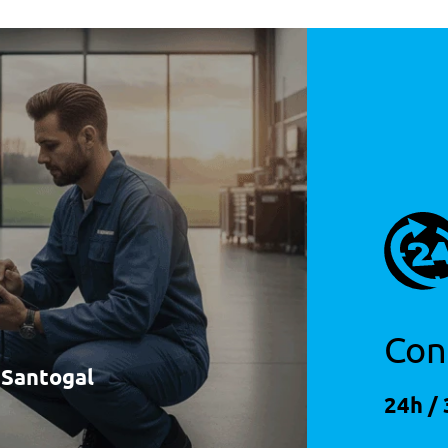
Con
à Santogal
24h / 