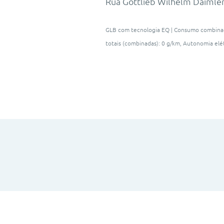
Rua Gottlieb Wilhelm Daimler
GLB com tecnologia EQ | Consumo combina
totais (combinadas): 0 g/km, Autonomia el