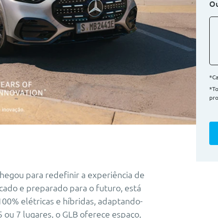
Ou
*Ca
*T
pro
egou para redefinir a experiência de
icado e preparado para o futuro, está
00% elétricas e híbridas, adaptando-
5 ou 7 lugares, o GLB oferece espaço,