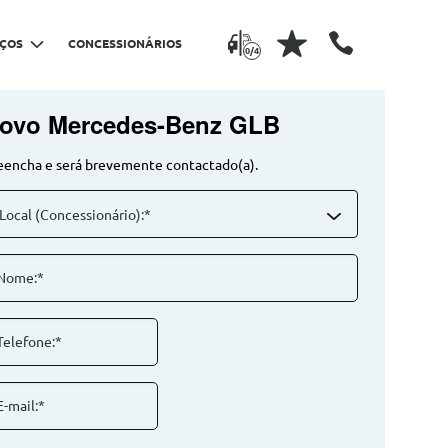
IÇOS
CONCESSIONÁRIOS
0/4
ovo Mercedes-Benz GLB
eencha e será brevemente contactado(a).
Local (Concessionário):*
Nome:*
Telefone:*
E-mail:*