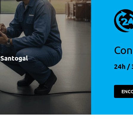
Con
à Santogal
24h / 
ENC