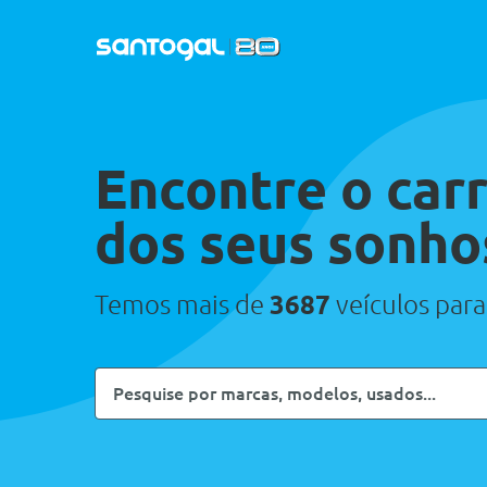
Encontre o car
dos seus sonho
Temos mais de
3687
veículos para
Pesquise
por
marcas,
modelos,