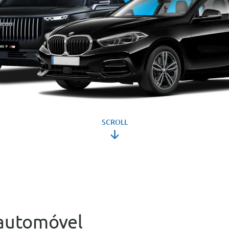
SCROLL
automóvel