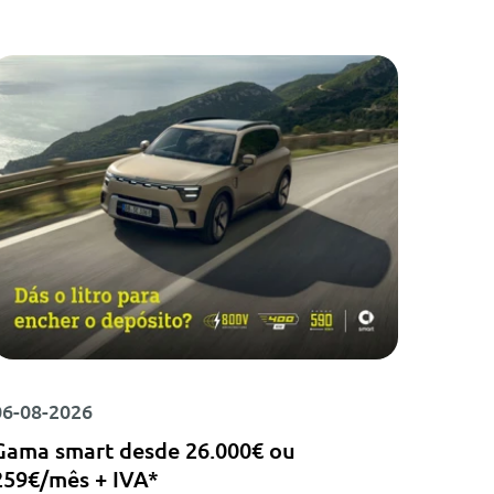
04-08
A San
Novo
Loure
06-08-2026
Gama smart desde 26.000€ ou
259€/mês + IVA*