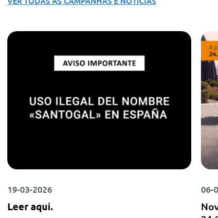
VER TODAS AS CAMPANHAS E NOTÍCIAS
19-03-2026
06-
Leer aquí.
Nov