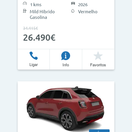
1 kms
2026
Mild Hibrido
Vermelho
Gasolina
34.415€
26.490€
Ligar
Info
Favoritos