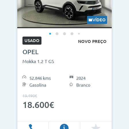
VÍDEO
USADO
NOVO PREÇO
OPEL
Mokka 1.2 T GS
52.846 kms
2024
Gasolina
Branco
19.490€
18.600€