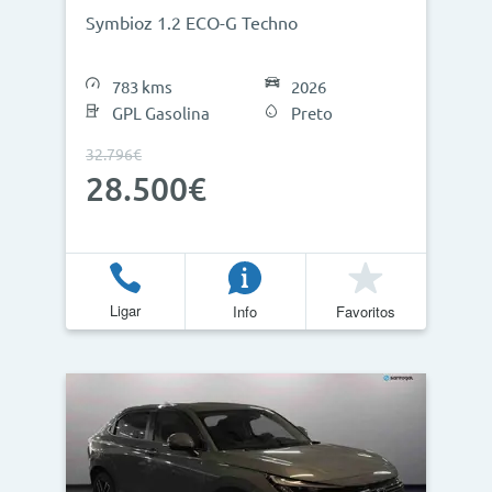
Symbioz 1.2 ECO-G Techno
783 kms
2026
GPL Gasolina
Preto
32.796€
28.500€
Ligar
Info
Favoritos