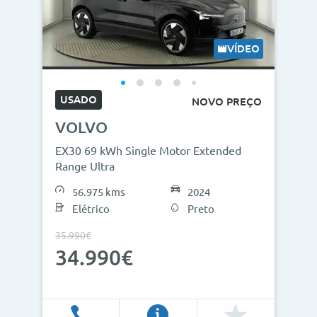
VÍDEO
USADO
NOVO PREÇO
VOLVO
EX30 69 kWh Single Motor Extended
Range Ultra
56.975 kms
2024
Elétrico
Preto
35.990€
34.990€