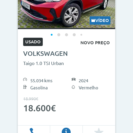
Modelos
Combustíveis
VÍDEO
Cor
USADO
NOVO PREÇO
Nº de lugares
VOLKSWAGEN
Outros critérios
Taigo 1.0 TSI Urban
Preço
55.034 kms
2024
<
>
Gasolina
Vermelho
0€
130.000€
18.990€
18.600€
Ano
<
>
2013
2026