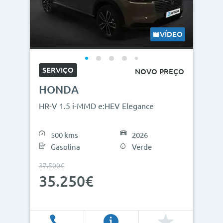
VÍDEO
SERVIÇO
NOVO PREÇO
HONDA
HR-V 1.5 i-MMD e:HEV Elegance
500 kms
2026
Gasolina
Verde
37.500€
35.250€