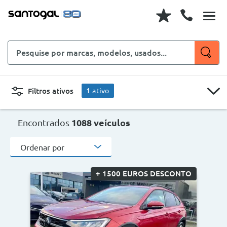
Pesquise
por
marcas,
modelos,
Filtros ativos
1
ativo
usados...
Todo Terreno / SUV
CARROS
MOTOS
Encontrados
1088 veículos
Ordenar por
Novo, Usado, ...
+ 1500 EUROS DESCONTO
Todo Terreno / SUV
Marcas