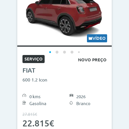
VÍDEO
SERVIÇO
NOVO PREÇO
FIAT
600 1.2 Icon
0 kms
2026
Gasolina
Branco
27.815€
22.815€