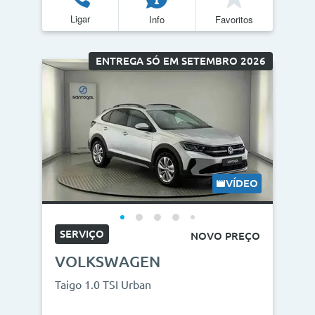
Ligar
Info
Favoritos
Quilómetros
<
>
ENTREGA SÓ EM SETEMBRO 2026
0km
270.000km
CO2
<
>
0g/km
300g/km
VÍDEO
ID do veículo
SERVIÇO
NOVO PREÇO
VOLKSWAGEN
Campanha
Taigo 1.0 TSI Urban
Campanhas