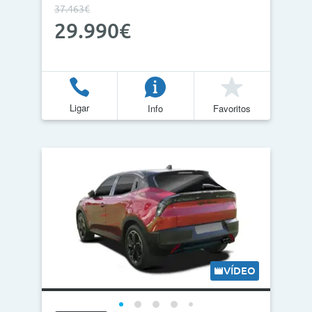
37.463€
29.990€
Ligar
Info
Favoritos
VÍDEO