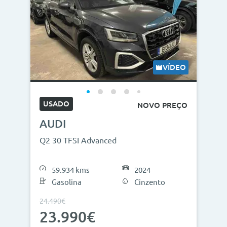
VÍDEO
USADO
NOVO PREÇO
AUDI
Q2 30 TFSI Advanced
59.934 kms
2024
Gasolina
Cinzento
24.490€
23.990€