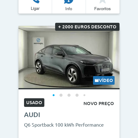
Ligar
Info
Favoritos
Quilómetros
<
>
+ 2000 EUROS DESCONTO
0km
270.000km
CO2
<
>
0g/km
300g/km
VÍDEO
ID do veículo
USADO
NOVO PREÇO
AUDI
Campanha
Q6 Sportback 100 kWh Performance
Campanhas