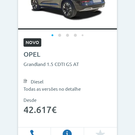
Modelos
Combustíveis
Cor
NOVO
Nº de lugares
OPEL
Outros critérios
Grandland 1.5 CDTI GS AT
Preço
Diesel
<
>
Todas as versões no detalhe
0€
130.000€
Desde
42.617€
Ano
<
>
2013
2026