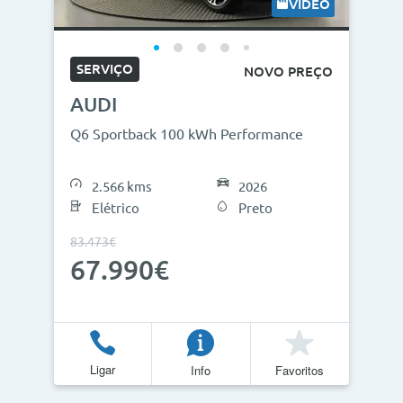
VÍDEO
SERVIÇO
NOVO PREÇO
AUDI
Q6 Sportback 100 kWh Performance
2.566 kms
2026
Elétrico
Preto
83.473€
67.990€
Ligar
Info
Favoritos