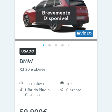
Brevemente
Disponivel
VÍDEO
USADO
BMW
X3 30 e xDrive
30.108 kms
2025
Híbrido Plugin
Cinzento
Gasolina
59.900€