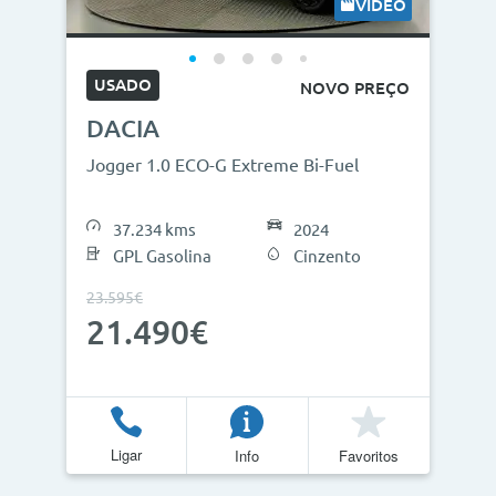
VÍDEO
USADO
NOVO PREÇO
DACIA
Jogger 1.0 ECO-G Extreme Bi-Fuel
37.234 kms
2024
GPL Gasolina
Cinzento
23.595€
21.490€
Ligar
Info
Favoritos