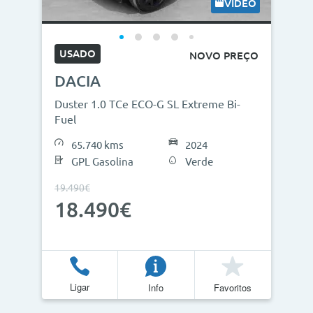
VÍDEO
USADO
NOVO PREÇO
DACIA
Duster 1.0 TCe ECO-G SL Extreme Bi-
Fuel
65.740 kms
2024
GPL Gasolina
Verde
19.490€
18.490€
Ligar
Info
Favoritos