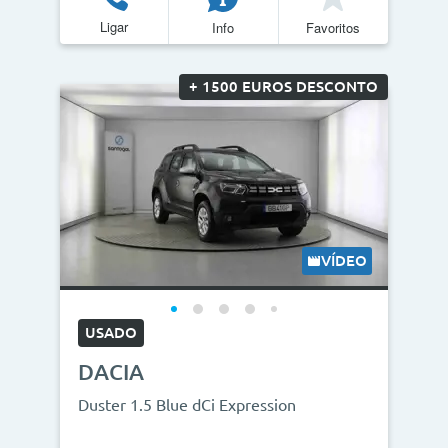
Ligar
Info
Favoritos
Quilómetros
<
>
+ 1500 EUROS DESCONTO
0km
270.000km
CO2
<
>
0g/km
300g/km
VÍDEO
ID do veículo
USADO
DACIA
Campanha
Duster 1.5 Blue dCi Expression
Campanhas