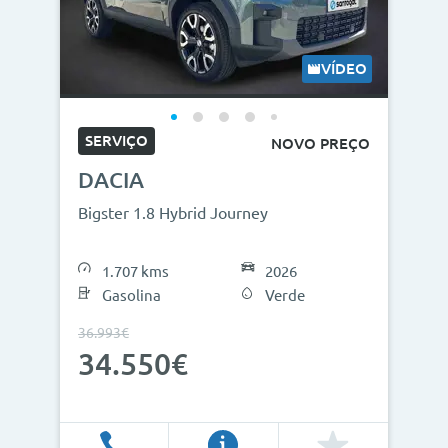
VÍDEO
SERVIÇO
NOVO PREÇO
DACIA
Bigster 1.8 Hybrid Journey
1.707 kms
2026
Gasolina
Verde
36.993€
34.550€