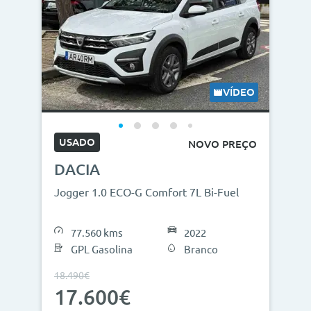
VÍDEO
USADO
NOVO PREÇO
DACIA
Jogger 1.0 ECO-G Comfort 7L Bi-Fuel
77.560 kms
2022
GPL Gasolina
Branco
18.490€
17.600€