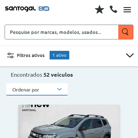
Pesquise
por
marcas,
modelos,
Filtros ativos
1
ativo
usados...
DACIA
CARROS
MOTOS
Encontrados
52 veículos
Ordenar por
Novo, Usado, ...
Carroçaria
DACIA