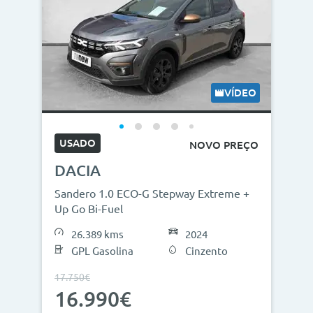
VÍDEO
USADO
NOVO PREÇO
DACIA
Sandero 1.0 ECO-G Stepway Extreme +
Up Go Bi-Fuel
26.389 kms
2024
GPL Gasolina
Cinzento
17.750€
16.990€