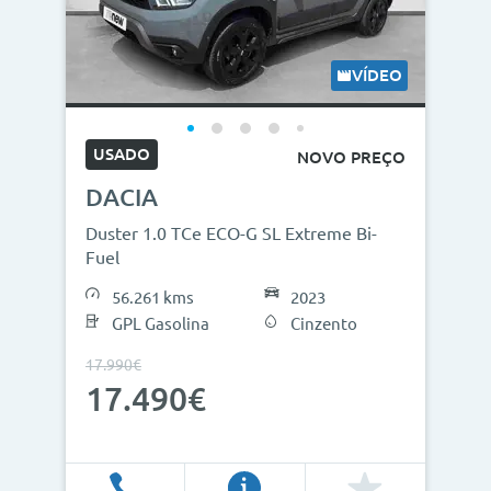
Modelos
Combustíveis
VÍDEO
Cor
USADO
NOVO PREÇO
Nº de lugares
DACIA
Outros critérios
Duster 1.0 TCe ECO-G SL Extreme Bi-
Fuel
Preço
56.261 kms
2023
<
>
GPL Gasolina
Cinzento
0€
130.000€
17.990€
17.490€
Ano
<
>
2013
2026