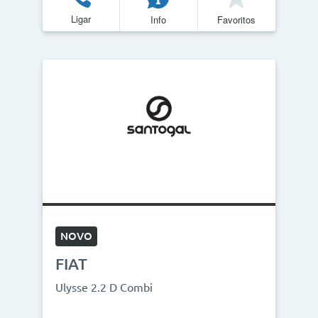
Ligar
Info
Favoritos
Quilómetros
<
>
0km
270.000km
CO2
<
>
0g/km
300g/km
ID do veículo
NOVO
FIAT
Campanha
Ulysse 2.2 D Combi
Campanhas