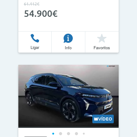
61.412€
54.900€
Ligar
Info
Favoritos
VÍDEO