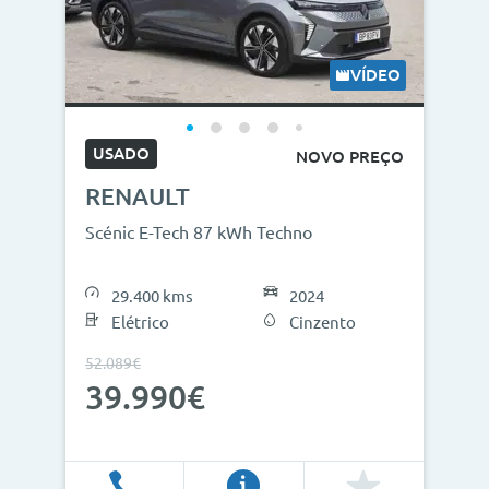
VÍDEO
USADO
NOVO PREÇO
RENAULT
Scénic E-Tech 87 kWh Techno
29.400 kms
2024
Elétrico
Cinzento
52.089€
39.990€