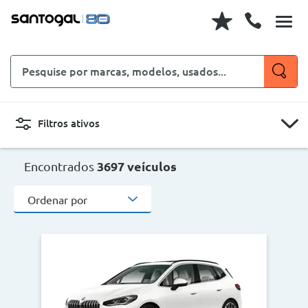
Pesquise
por
marcas,
modelos,
Filtros ativos
usados...
CARROS
MOTOS
Encontrados
3697 veículos
Ordenar por
Novo, Usado, ...
Carroçaria
Marcas