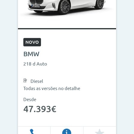
Modelos
Combustíveis
Cor
NOVO
Nº de lugares
BMW
Outros critérios
218 d Auto
Preço
Diesel
<
>
Todas as versões no detalhe
0€
130.000€
Desde
47.393€
Ano
<
>
2013
2026