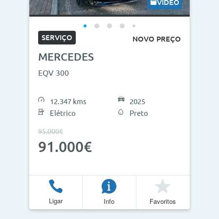
VÍDEO
SERVIÇO
NOVO PREÇO
MERCEDES
EQV 300
12.347 kms
2025
Elétrico
Preto
95.000€
91.000€
Ligar
Info
Favoritos