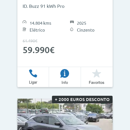
ID. Buzz 91 kWh Pro
14.804 kms
2025
Elétrico
Cinzento
61.490€
59.990€
Ligar
Info
Favoritos
+ 2000 EUROS DESCONTO