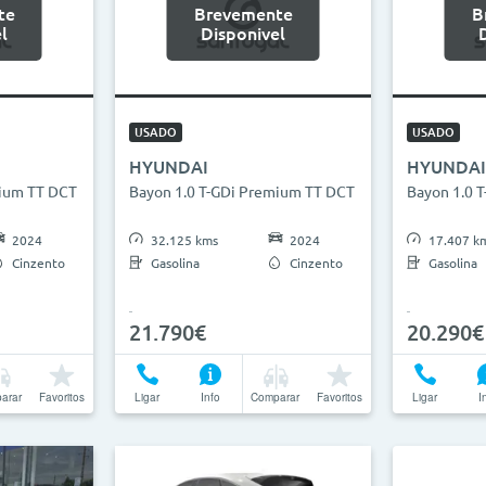
te
Brevemente
B
l
Disponivel
USADO
USADO
HYUNDAI
HYUNDAI
mium TT DCT
Bayon 1.0 T-GDi Premium TT DCT
Bayon 1.0 
2024
32.125 kms
2024
17.407 k
Cinzento
Gasolina
Cinzento
Gasolina
21.790€
20.290€
arar
Favoritos
Ligar
Info
Comparar
Favoritos
Ligar
I