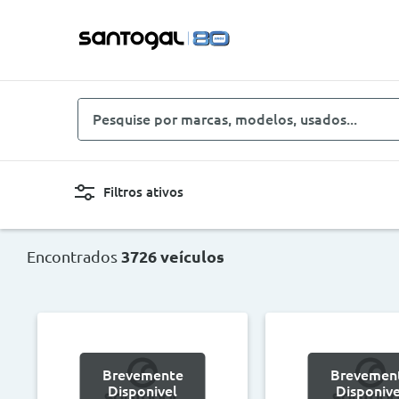
Pesquise
por
marcas,
modelos,
Filtros ativos
usados...
Novo, Usado, ...
Carro
Encontrados
3726 veículos
Combustíveis
Cor
Preço
Ano
Brevemente
Brevemen
<
>
<
Disponivel
Disponive