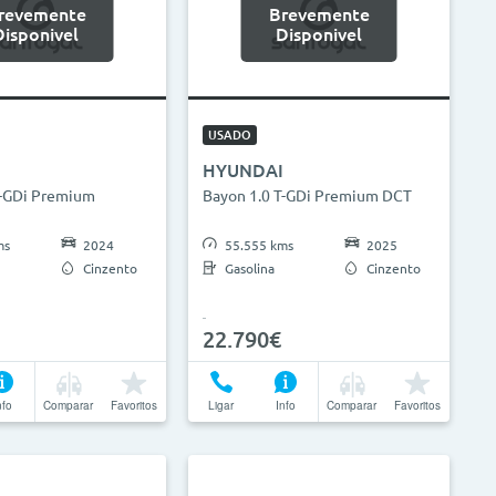
revemente
Brevemente
Disponivel
Disponivel
USADO
HYUNDAI
T-GDi Premium
Bayon 1.0 T-GDi Premium DCT
ms
2024
55.555 kms
2025
Cinzento
Gasolina
Cinzento
22.790€
nfo
Comparar
Favoritos
Ligar
Info
Comparar
Favoritos