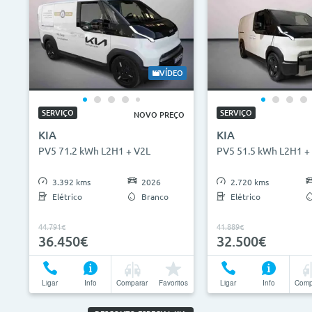
VÍDEO
SERVIÇO
SERVIÇO
NOVO PREÇO
KIA
KIA
PV5 71.2 kWh L2H1 + V2L
PV5 51.5 kWh L2H1 +
3.392 kms
2026
2.720 kms
Elétrico
Branco
Elétrico
44.791€
41.889€
36.450€
32.500€
Ligar
Info
Comparar
Favoritos
Ligar
Info
Comp