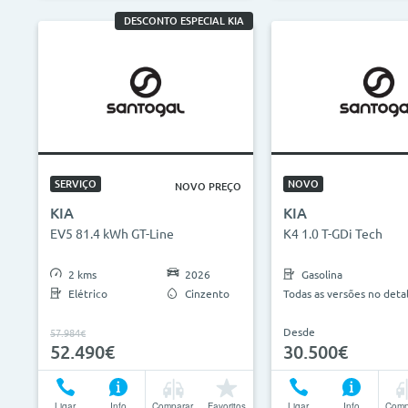
DESCONTO ESPECIAL KIA
SERVIÇO
NOVO
NOVO PREÇO
KIA
KIA
EV5 81.4 kWh GT-Line
K4 1.0 T-GDi Tech
2 kms
2026
Gasolina
Elétrico
Cinzento
Todas as versões no deta
Desde
57.984€
52.490€
30.500€
Ligar
Info
Comparar
Favoritos
Ligar
Info
Comp