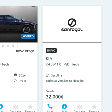
VÍDEO
NOVO
NOVO PREÇO
KIA
i Tech
K4 SW 1.0 T-GDi Tech
2026
Gasolina
Preto
Todas as versões no detalhe
Desde
32.000€
nfo
Comparar
Favoritos
Ligar
Info
Comparar
Favoritos