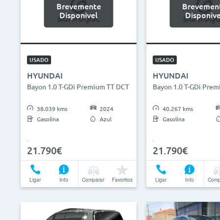
Brevemente
Brevemen
Disponivel
Disponive
USADO
USADO
HYUNDAI
HYUNDAI
Bayon 1.0 T-GDi Premium TT DCT
Bayon 1.0 T-GDi Pre
38.039 kms
2024
40.267 kms
Gasolina
Azul
Gasolina
21.790€
21.790€
Ligar
Info
Comparar
Favoritos
Ligar
Info
Comp