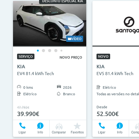
DESCONTO ESPECIAL KIA
VÍDEO
SERVIÇO
NOVO
NOVO PREÇO
KIA
KIA
EV4 81.4 kWh Tech
EV5 81.4 kWh Tech
0 kms
2026
Elétrico
Elétrico
Branco
Todas as versões no deta
Desde
47.792€
39.990€
52.500€
Ligar
Info
Comparar
Favoritos
Ligar
Info
Comp