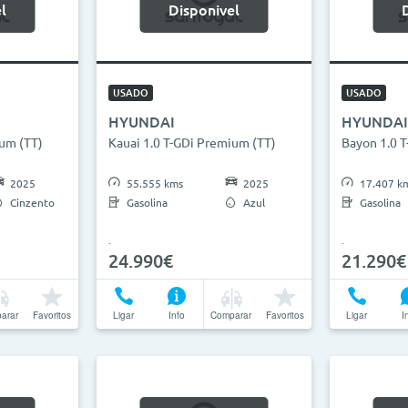
l
Disponivel
USADO
USADO
HYUNDAI
HYUNDAI
ium (TT)
Kauai 1.0 T-GDi Premium (TT)
Bayon 1.0 
2025
55.555 kms
2025
17.407 k
Cinzento
Gasolina
Azul
Gasolina
24.990€
21.290€
arar
Favoritos
Ligar
Info
Comparar
Favoritos
Ligar
I