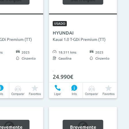
0.000km
0g/km
300g/km
USADO
Limpar Seleção
Atualizar Resultados
HYUNDAI
-GDi Premium (TT)
Kauai 1.0 T-GDi Premium (TT)
ms
2025
18.511 kms
2025
Cinzento
Gasolina
Cinzento
24.990€
nfo
Comparar
Favoritos
Ligar
Info
Comparar
Favoritos
revemente
Brevemente