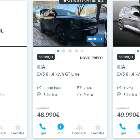
DESCONTO ESPECIAL KIA
VÍDEO
SERVIÇO
SERVIÇO
NOVO PREÇO
KIA
KIA
EV5 81.4 kWh GT-Line
EV5 81.4 k
8.000 kms
2026
1 kms
lhe
Elétrico
Preto
Elétrico
57.990€
57.983€
48.990€
49.990€
arar
Favoritos
Ligar
Info
Comparar
Favoritos
Ligar
I