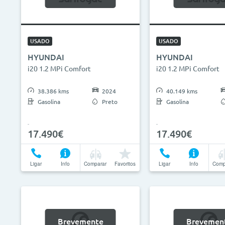
0€
130.000€
2013
ID do veículo
Campan
USADO
USADO
HYUNDAI
HYUNDAI
Camp
i20 1.2 MPi Comfort
i20 1.2 MPi Comfort
38.386 kms
2024
40.149 kms
Gasolina
Preto
Gasolina
17.490€
17.490€
Ligar
Info
Comparar
Favoritos
Ligar
Info
Comp
Brevemente
Brevemen