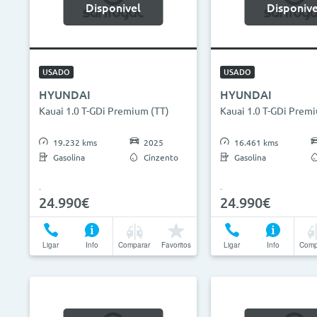
Disponivel
Disponive
USADO
USADO
HYUNDAI
HYUNDAI
Kauai 1.0 T-GDi Premium (TT)
Kauai 1.0 T-GDi Prem
19.232 kms
2025
16.461 kms
Gasolina
Cinzento
Gasolina
24.990€
24.990€
Ligar
Info
Comparar
Favoritos
Ligar
Info
Comp