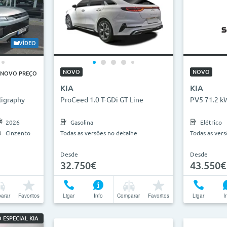
VÍDEO
NOVO
NOVO
NOVO PREÇO
KIA
KIA
ligraphy
ProCeed 1.0 T-GDi GT Line
PV5 71.2 k
2026
Gasolina
Elétrico
Cinzento
Todas as versões no detalhe
Todas as ver
Desde
Desde
32.750€
43.550€
arar
Favoritos
Ligar
Info
Comparar
Favoritos
Ligar
I
 ESPECIAL KIA