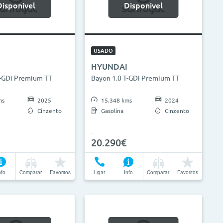
Disponivel
Disponivel
USADO
HYUNDAI
T-GDi Premium TT
Bayon 1.0 T-GDi Premium TT
ms
2025
15.348 kms
2024
Cinzento
Gasolina
Cinzento
20.290€
nfo
Comparar
Favoritos
Ligar
Info
Comparar
Favoritos