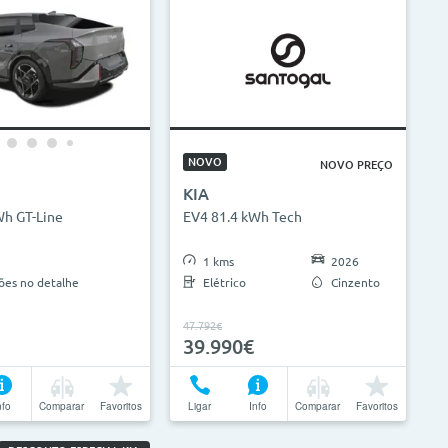
NOVO
NOVO PREÇO
KIA
Wh GT-Line
EV4 81.4 kWh Tech
1 kms
2026
sões no detalhe
Elétrico
Cinzento
47.792€
39.990€
nfo
Comparar
Favoritos
Ligar
Info
Comparar
Favoritos