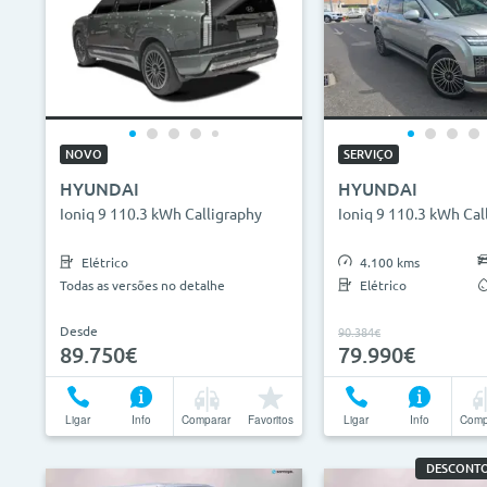
NOVO
SERVIÇO
HYUNDAI
HYUNDAI
Ioniq 9 110.3 kWh Calligraphy
Ioniq 9 110.3 kWh Cal
Elétrico
4.100 kms
Todas as versões no detalhe
Elétrico
Desde
90.384€
89.750€
79.990€
Ligar
Info
Comparar
Favoritos
Ligar
Info
Comp
DESCONTO