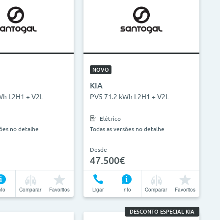
NOVO
KIA
Wh L2H1 + V2L
PV5 71.2 kWh L2H1 + V2L
Elétrico
sões no detalhe
Todas as versões no detalhe
Desde
47.500€
nfo
Comparar
Favoritos
Ligar
Info
Comparar
Favoritos
DESCONTO ESPECIAL KIA