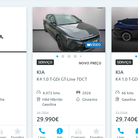
VÍDEO
SERVIÇO
SERVIÇO
NOVO PREÇO
KIA
KIA
K4 1.0 T-GDi GT-Line 7DCT
K4 1.0 T-GD
6.072 kms
2026
66 kms
lhe
Mild Hibrido
Cinzento
Gasolina
Gasolina
36.785€
33.550€
29.990€
29.740€
arar
Favoritos
Ligar
Info
Comparar
Favoritos
Ligar
I