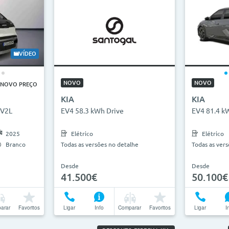
VÍDEO
NOVO
NOVO
NOVO PREÇO
KIA
KIA
 V2L
EV4 58.3 kWh Drive
EV4 81.4 k
2025
Elétrico
Elétrico
Branco
Todas as versões no detalhe
Todas as ver
Desde
Desde
41.500€
50.100€
arar
Favoritos
Ligar
Info
Comparar
Favoritos
Ligar
I