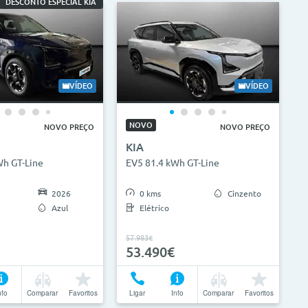
DESCONTO ESPECIAL KIA
VÍDEO
VÍDEO
NOVO
NOVO PREÇO
NOVO PREÇO
KIA
Wh GT-Line
EV5 81.4 kWh GT-Line
2026
0 kms
Cinzento
Azul
Elétrico
57.983€
53.490€
nfo
Comparar
Favoritos
Ligar
Info
Comparar
Favoritos