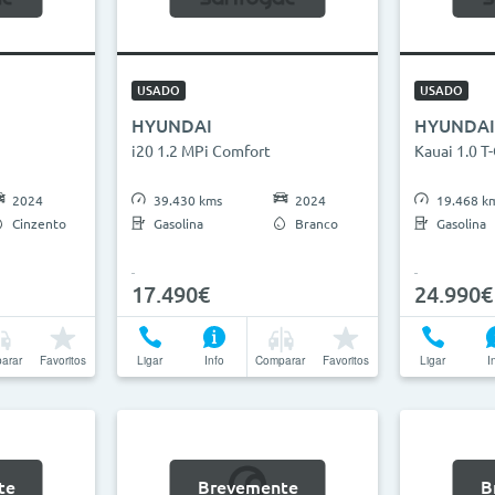
2026
0km
27
ha
USADO
USADO
HYUNDAI
HYUNDAI
anhas
i20 1.2 MPi Comfort
Kauai 1.0 T
2024
39.430 kms
2024
19.468 k
Cinzento
Gasolina
Branco
Gasolina
17.490€
24.990€
arar
Favoritos
Ligar
Info
Comparar
Favoritos
Ligar
I
te
Brevemente
B