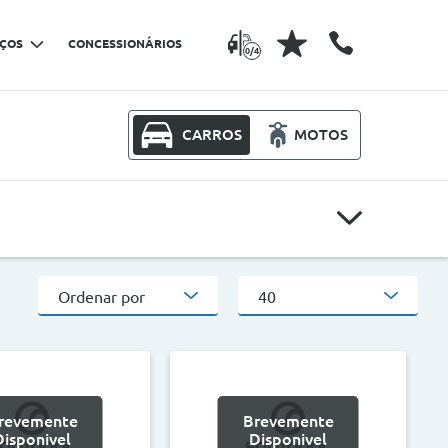
IÇOS
CONCESSIONÁRIOS
0/4
CARROS
MOTOS
Modelos
Ordenar por
40
Outros critérios
CO2
revemente
Brevemente
>
<
>
Disponivel
Disponivel