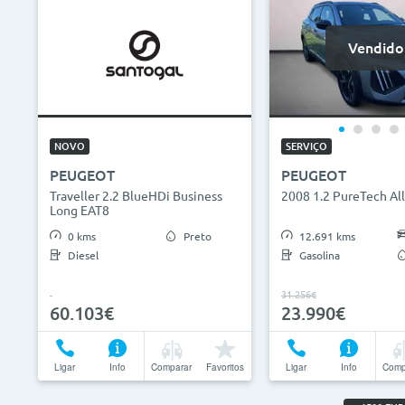
Vendido
NOVO
SERVIÇO
PEUGEOT
PEUGEOT
Traveller 2.2 BlueHDi Business
2008 1.2 PureTech Al
Long EAT8
0 kms
Preto
12.691 kms
Diesel
Gasolina
31.256€
60.103€
23.990€
Ligar
Info
Comparar
Favoritos
Ligar
Info
Comp