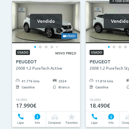
+ 1500 EU
Vendido
Vendido
VÍDEO
USADO
USADO
NOVO PREÇO
PEUGEOT
PEUGEOT
2008 1.2 PureTech Active
2008 1.2 PureTech St
41.776 kms
2024
17.816 kms
Gasolina
Branco
Gasolina
18.490€
19.200€
17.990€
18.490€
Ligar
Info
Comparar
Favoritos
Ligar
Info
Comp