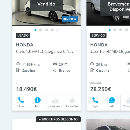
Vendido
Brevemen
Disponive
VÍDEO
USADO
SERVIÇO
HONDA
HONDA
Civic 1.0 i-VTEC Elegance C.Navi
Jazz 1.5 i-MMD Elega
41.989 kms
2017
20 kms
Gasolina
Branco
Gasolina
29.500€
18.490€
28.250€
Ligar
Info
Comparar
Favoritos
Ligar
Info
Comp
+ 2000 EUROS DESCONTO