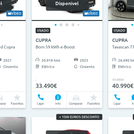
l
Disponivel
VÍDEO
VÍDEO
USADO
USADO
CUPRA
CUPRA
id Cupra
Born 59 kWh e-Boost
Tavascan 7
2021
20.918 kms
2025
26.690 k
Cinzento
Elétrico
Cinzento
Elétrico
44.990€
33.490€
40.990€
arar
Favoritos
Ligar
Info
Comparar
Favoritos
Ligar
I
+ 1500 EUROS DESCONTO