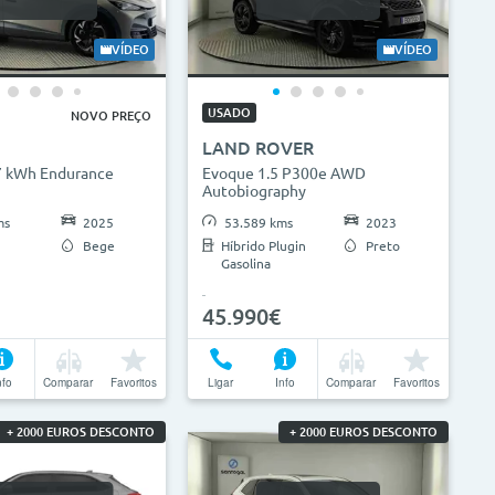
VÍDEO
VÍDEO
USADO
NOVO PREÇO
LAND ROVER
7 kWh Endurance
Evoque 1.5 P300e AWD
Autobiography
ms
2025
53.589 kms
2023
Bege
Híbrido Plugin
Preto
Gasolina
45.990€
nfo
Comparar
Favoritos
Ligar
Info
Comparar
Favoritos
+ 2000 EUROS DESCONTO
+ 2000 EUROS DESCONTO