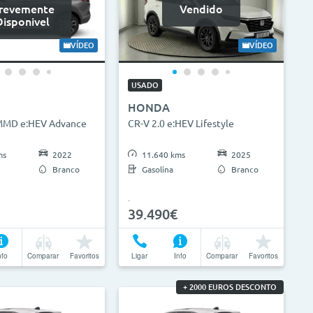
revemente
Vendido
Disponivel
VÍDEO
VÍDEO
USADO
HONDA
-MMD e:HEV Advance
CR-V 2.0 e:HEV Lifestyle
ms
2022
11.640 kms
2025
Branco
Gasolina
Branco
39.490€
nfo
Comparar
Favoritos
Ligar
Info
Comparar
Favoritos
+ 2000 EUROS DESCONTO