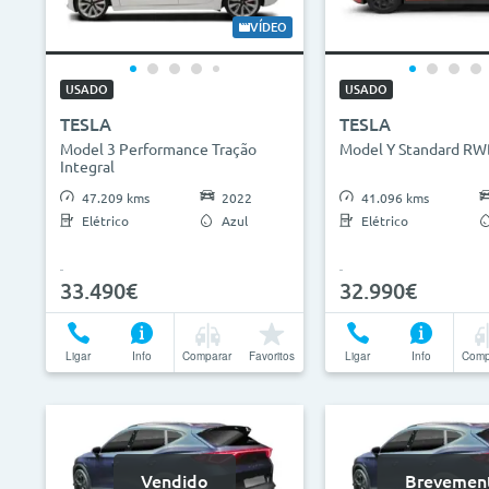
0€
130.000€
2013
VÍDEO
ID do veículo
Campan
USADO
USADO
TESLA
TESLA
Camp
Model 3 Performance Tração
Model Y Standard R
Integral
47.209 kms
2022
41.096 kms
Elétrico
Azul
Elétrico
33.490€
32.990€
Ligar
Info
Comparar
Favoritos
Ligar
Info
Comp
Vendido
Brevemen