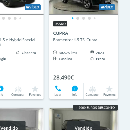
0.000km
0g/km
300g/km
VÍDEO
VÍDEO
USADO
Limpar Seleção
Atualizar Resultados
CUPRA
.5 e-Hybrid Special
Formentor 1.5 TSI Cupra
G
Cinzento
30.525 kms
2023
ugin
Gasolina
Preto
28.490€
nfo
Comparar
Favoritos
Ligar
Info
Comparar
Favoritos
+ 2000 EUROS DESCONTO
Vendido
Vendido