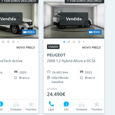
+ 1500 EUROS DESCONTO
+ 1500 EUROS DESCONTO
Vendido
Vendido
VÍDEO
VÍDEO
USADO
NOVO PREÇO
NOVO PREÇO
PEUGEOT
ureTech Active
2008 1.2 Hybrid Allure e-DCS6
ms
2020
26.603 kms
2025
Branco
Mild Hibrido
Branco
Gasolina
24.990€
24.490€
nfo
Comparar
Favoritos
Ligar
Info
Comparar
Favoritos