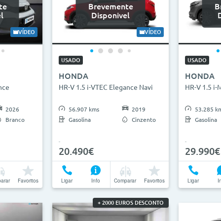
te
Brevemente
B
l
Disponivel
VÍDEO
VÍDEO
USADO
USADO
HONDA
HONDA
nce
HR-V 1.5 i-VTEC Elegance Navi
HR-V 1.5 i
2026
56.907 kms
2019
53.285 k
Branco
Gasolina
Cinzento
Gasolina
20.490€
29.990€
arar
Favoritos
Ligar
Info
Comparar
Favoritos
Ligar
I
+ 2000 EUROS DESCONTO