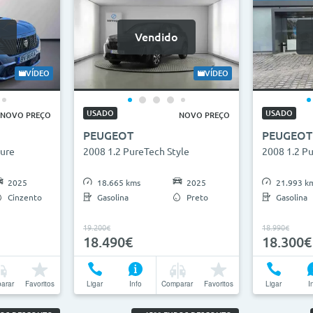
Vendido
VÍDEO
VÍDEO
USADO
USADO
NOVO PREÇO
NOVO PREÇO
PEUGEOT
PEUGEOT
lure
2008 1.2 PureTech Style
2008 1.2 Pu
2025
18.665 kms
2025
21.993 k
Cinzento
Gasolina
Preto
Gasolina
19.200€
18.990€
18.490€
18.300€
arar
Favoritos
Ligar
Info
Comparar
Favoritos
Ligar
I