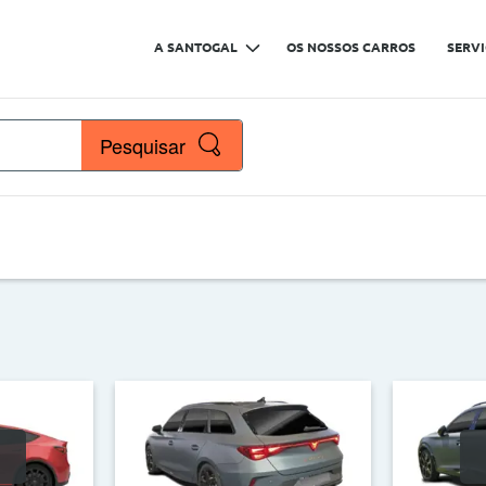
A SANTOGAL
OS NOSSOS CARROS
SERV
Pesquisar
çaria
Marcas
Nº de lugares
Quilómetros
>
<