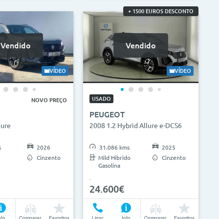
+ 1500 EUROS DESCONTO
Vendido
Vendido
VÍDEO
VÍDEO
USADO
NOVO PREÇO
PEUGEOT
lure
2008 1.2 Hybrid Allure e-DCS6
s
2026
31.086 kms
2025
Cinzento
Mild Hibrido
Cinzento
Gasolina
24.600€
nfo
Comparar
Favoritos
Ligar
Info
Comparar
Favoritos