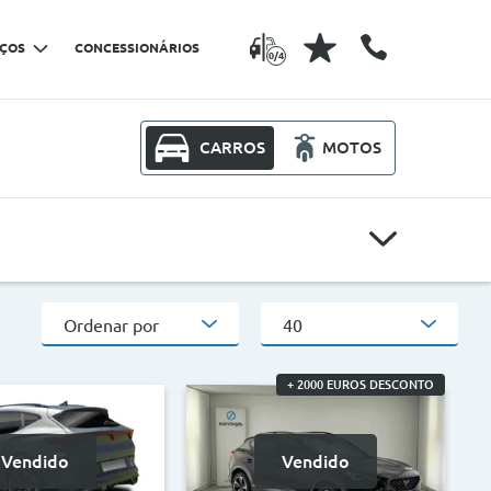
IÇOS
CONCESSIONÁRIOS
0/4
CARROS
MOTOS
Modelos
Ordenar por
40
Outros critérios
+ 2000 EUROS DESCONTO
CO2
Vendido
Vendido
>
<
>