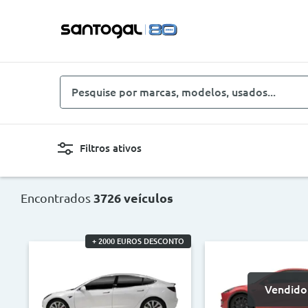
Pesquise
por
marcas,
modelos,
Filtros ativos
usados...
Novo, Usado, ...
Carro
Encontrados
3726 veículos
Combustíveis
Cor
+ 2000 EUROS DESCONTO
Preço
Ano
Vendido
<
>
<