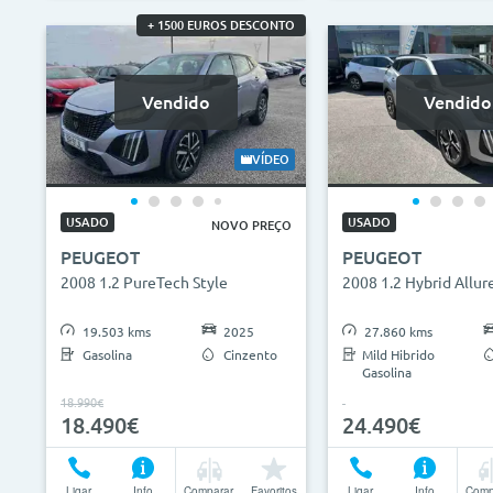
+ 1500 EUROS DESCONTO
Vendido
Vendido
VÍDEO
USADO
USADO
NOVO PREÇO
PEUGEOT
PEUGEOT
2008 1.2 PureTech Style
2008 1.2 Hybrid Allur
19.503 kms
2025
27.860 kms
Gasolina
Cinzento
Mild Hibrido
Gasolina
18.990€
18.490€
24.490€
Ligar
Info
Comparar
Favoritos
Ligar
Info
Comp