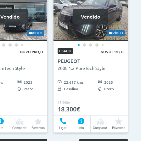
Vendido
Vendido
VÍDEO
VÍDEO
USADO
NOVO PREÇO
NOVO PREÇO
PEUGEOT
reTech Style
2008 1.2 PureTech Style
ms
2025
22.617 kms
2025
Preto
Gasolina
Preto
18.990€
18.300€
nfo
Comparar
Favoritos
Ligar
Info
Comparar
Favoritos