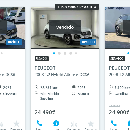
+ 1500 EUROS DESCONTO
Vendido
VÍDEO
VÍDEO
USADO
SERVIÇO
PEUGEOT
PEUGEOT
e e-DCS6
2008 1.2 Hybrid Allure e-DCS6
2008 1.2 Al
2025
28.285 kms
2025
7.100 km
Cinzento
Mild Hibrido
Branco
Gasolina
Gasolina
31.291€
24.490€
24.900€
arar
Favoritos
Ligar
Info
Comparar
Favoritos
Ligar
I