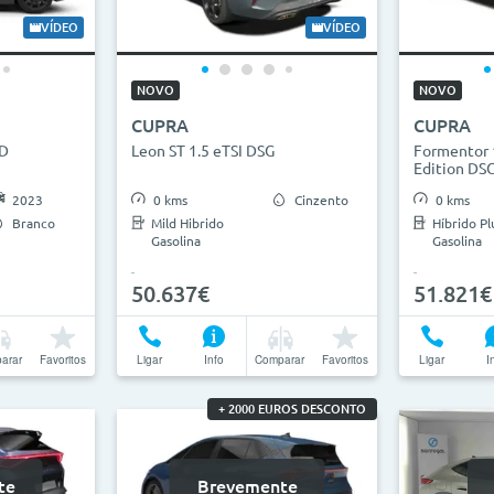
2026
0km
27
VÍDEO
VÍDEO
ha
NOVO
NOVO
CUPRA
CUPRA
anhas
WD
Leon ST 1.5 eTSI DSG
Formentor 1
Edition DS
2023
0 kms
Cinzento
0 kms
Branco
Mild Hibrido
Híbrido Pl
Gasolina
Gasolina
50.637€
51.821€
arar
Favoritos
Ligar
Info
Comparar
Favoritos
Ligar
I
+ 2000 EUROS DESCONTO
te
Brevemente