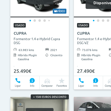
Disponive
VÍDEO
USADO
USADO
CUPRA
CUPRA
Formentor 1.4 e-Hybrid Cupra
Formentor 1.4 e-Hybr
DSG
DSG VZ
63.983 kms
2021
73.076 kms
Híbrido Plugin
Cinzento
Híbrido Plugin
Gasolina
Gasolina
25.490€
27.490€
Ligar
Info
Comparar
Favoritos
Ligar
Info
Comp
+ 1500 EUROS DESCONTO