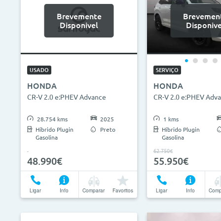
Brevemente
Brevemen
Disponivel
Disponive
USADO
SERVIÇO
HONDA
HONDA
CR-V 2.0 e:PHEV Advance
CR-V 2.0 e:PHEV Adv
28.754 kms
2025
1 kms
Híbrido Plugin
Preto
Híbrido Plugin
Gasolina
Gasolina
62.750€
48.990€
55.950€
Ligar
Info
Comparar
Favoritos
Ligar
Info
Comp