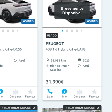
Brevemente
Disponivel
VÍDEO
VÍDEO
USADO
PEUGEOT
brid GT e-DCS6
408 1.6 Hybrid GT e-EAT8
Azul
26.036 kms
2023
do
Híbrido Plugin
Azul
Gasolina
31.990€
nfo
Comparar
Favoritos
Ligar
Info
Comparar
Favoritos
+ 1500 EUROS DESCONTO
+ 1500 EUROS DESCONTO