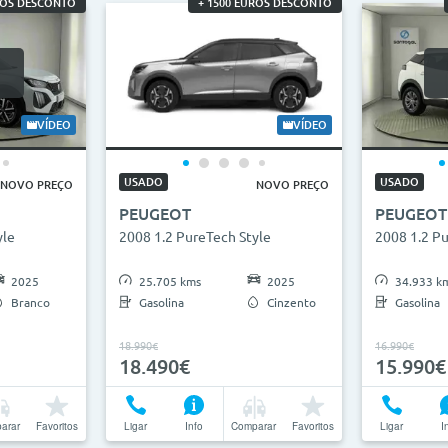
ROS DESCONTO
+ 1500 EUROS DESCONTO
VÍDEO
VÍDEO
USADO
USADO
NOVO PREÇO
NOVO PREÇO
PEUGEOT
PEUGEOT
yle
2008 1.2 PureTech Style
2008 1.2 P
2025
25.705 kms
2025
34.933 k
Branco
Gasolina
Cinzento
Gasolina
18.990€
16.990€
18.490€
15.990€
arar
Favoritos
Ligar
Info
Comparar
Favoritos
Ligar
I