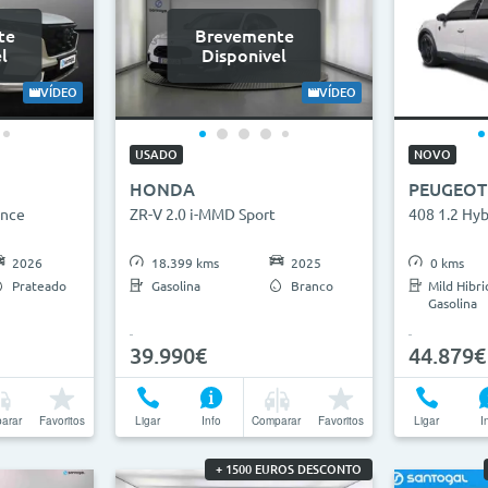
te
Brevemente
l
Disponivel
VÍDEO
VÍDEO
USADO
NOVO
HONDA
PEUGEOT
ance
ZR-V 2.0 i-MMD Sport
408 1.2 Hy
2026
18.399 kms
2025
0 kms
Prateado
Gasolina
Branco
Mild Hibri
Gasolina
39.990€
44.879€
arar
Favoritos
Ligar
Info
Comparar
Favoritos
Ligar
I
+ 1500 EUROS DESCONTO