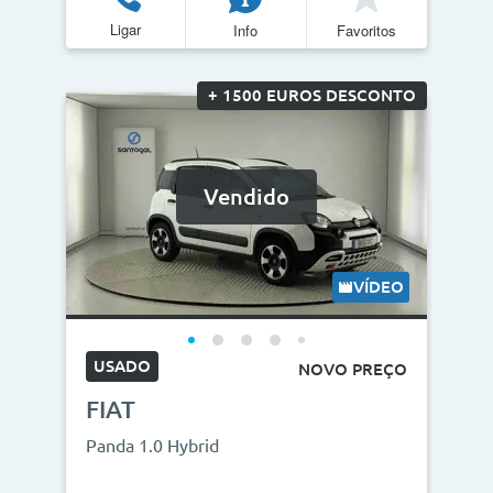
Ligar
Info
Favoritos
Quilómetros
<
>
+ 1500 EUROS DESCONTO
0km
270.000km
CO2
Vendido
<
>
0g/km
300g/km
VÍDEO
ID do veículo
USADO
NOVO PREÇO
FIAT
Campanha
Panda 1.0 Hybrid
Campanhas