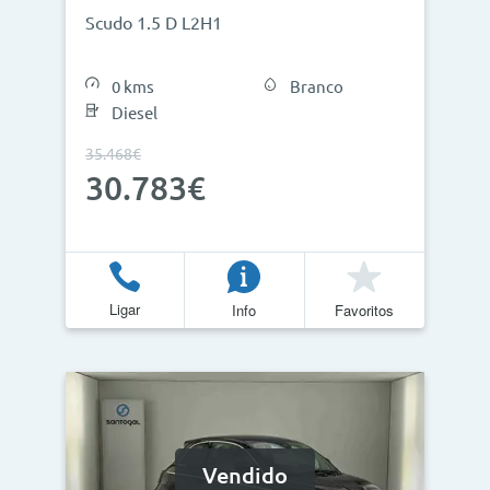
Scudo 1.5 D L2H1
0 kms
Branco
Diesel
35.468€
30.783€
Ligar
Info
Favoritos
Vendido