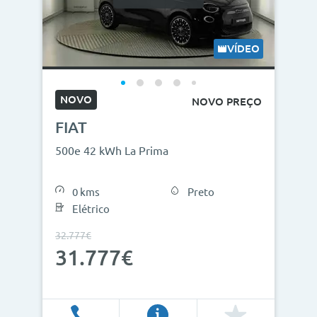
VÍDEO
NOVO
NOVO PREÇO
FIAT
500e 42 kWh La Prima
0 kms
Preto
Elétrico
32.777€
31.777€