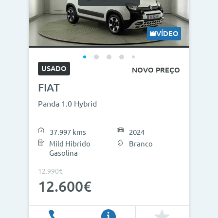
Modelos
Combustíveis
VÍDEO
Cor
USADO
NOVO PREÇO
Nº de lugares
FIAT
Outros critérios
Panda 1.0 Hybrid
Preço
37.997 kms
2024
<
>
Mild Hibrido
Branco
Gasolina
0€
130.000€
12.990€
12.600€
Ano
<
>
2013
2026