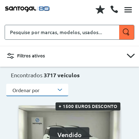
Pesquise
por
marcas,
modelos,
Filtros ativos
usados...
CARROS
MOTOS
Encontrados
3717 veículos
Ordenar por
Novo, Usado, ...
+ 1500 EUROS DESCONTO
Carroçaria
Marcas
Vendido