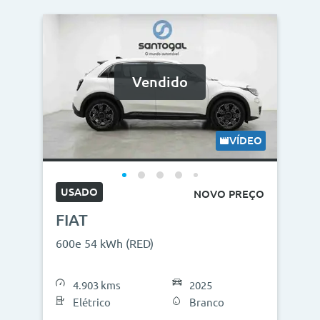
Vendido
VÍDEO
USADO
NOVO PREÇO
FIAT
600e 54 kWh (RED)
4.903 kms
2025
Elétrico
Branco