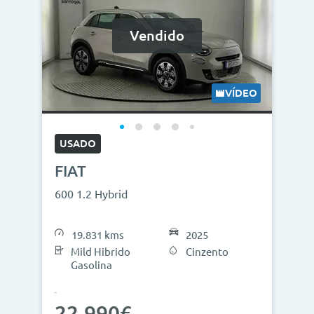
Vendido
VÍDEO
USADO
FIAT
600 1.2 Hybrid
19.831 kms
2025
Mild Hibrido
Cinzento
Gasolina
22.990€