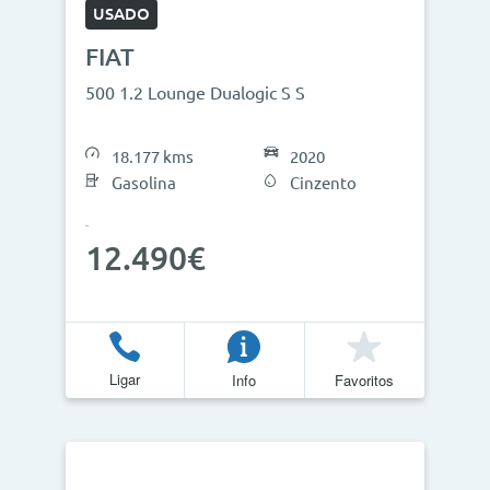
USADO
FIAT
500 1.2 Lounge Dualogic S S
18.177 kms
2020
Gasolina
Cinzento
12.490€
Ligar
Info
Favoritos