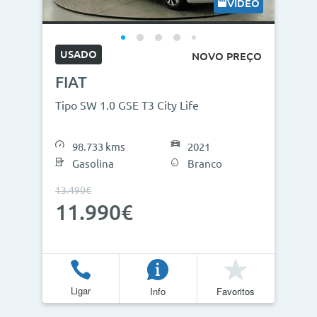
VÍDEO
USADO
NOVO PREÇO
FIAT
Tipo SW 1.0 GSE T3 City Life
98.733 kms
2021
Gasolina
Branco
13.490€
11.990€
Ligar
Info
Favoritos