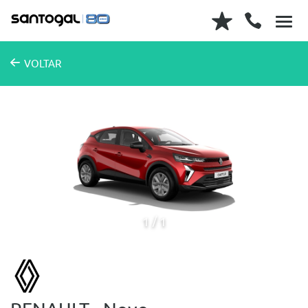
VOLTAR
1
1