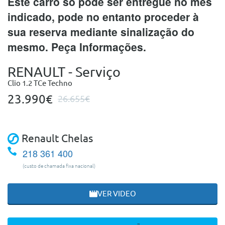
Este carro só pode ser entregue no mês
indicado, pode no entanto proceder à
sua reserva mediante sinalização do
mesmo. Peça Informações.
RENAULT - Serviço
Clio 1.2 TCe Techno
23.990€
26.655€
Renault Chelas
218 361 400
(custo de chamada fixa nacional)
VER VIDEO