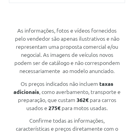
Com Pneus 205/45 R18 90h
Tuning/Componentes Opticos
Segurança Activa
Pintura Metalizada
Alerta E Prevenção De Saída De
Via Incluindo Emergencia
Pintura Metalizada - Cinzento
As informações, fotos e vídeos fornecidos
Shiste
Controlo De Estabilidade Com
pelo vendedor são apenas ilustrativos e não
Sistema De Ajuda Ao Arranque
Em Subida
Outros
representam uma proposta comercial e/ou
Pneu Sobressalente
Assinatura Luminosa Com Luzes
negocial. As imagens de veículos novos
Diurnas Em Led
podem ser de catálogo e não correspondem
Acendimento Automatico Dos
necessariamente ao modelo anunciado.
Farois Com Comutação
Automática Dos
Médios/Máximos
Os preços indicados não incluem
taxas
adicionais
, como averbamento, transporte e
Luzes Traseiras Em Led
preparação, que custam
362€
para carros
Travão De Estacionamento
Electrico Com Auto-Hold
usados e
275€
para motos usadas.
Camara De Marcha-Atras Digital
Confirme todas as informações,
Sistema De Monitorização De
características e preços diretamente com o
Atençao Do Condutor Por