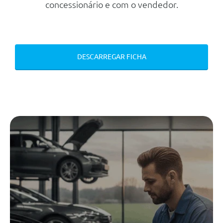
Camara
concessionário e com o vendedor.
Farois Full Led
Controlo De Tração - Asr
Sistema De Ajuda Ao
DESCARREGAR FICHA
Estacionamento Traseiro
Esp - Sistema Electrónico De
Estabilidade
Abs - Sistema De Travagem Anti-
Bloqueio
Regulador De Velocidade
Adaptativo
Camara De Marcha-Atras Digital
Sistema De Controlo De Velocid.
Inteligente Com Recon. De Sinais
De Transito E Alerta De
Velocidade
Outros
Antena Shark Preta