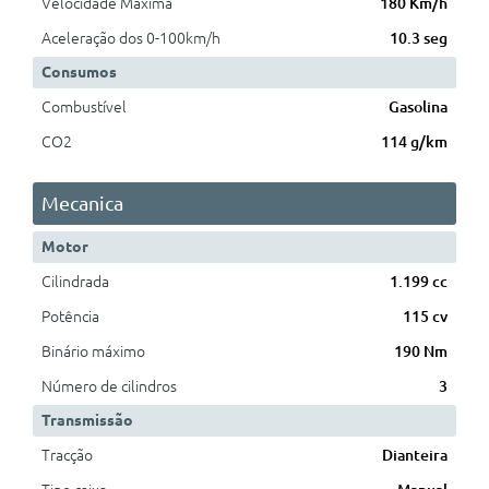
Velocidade Máxima
180 Km/h
Aceleração dos 0-100km/h
10.3 seg
Consumos
Combustível
Gasolina
CO2
114 g/km
Mecanica
Motor
Cilindrada
1.199 cc
Potência
115 cv
Binário máximo
190 Nm
Número de cilindros
3
Transmissão
Tracção
Dianteira