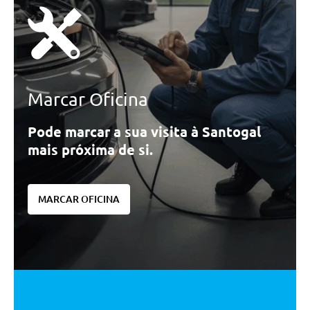
Pre-Equipamento Para
Montagem De Alcoolimentro
Renault Multi-Sense
Tuning/Componentes Opticos
Friso Das Janelas Ocultos
Marcar Oficina
Moldura Superior Dos Vidros Em
Preto Brilhante
Pode marcar a sua visita à Santogal
Retrovisores Exteriores Em Preto
mais próxima de si.
Cavas Das Rodas Em Preto
Brilhante
Decoracao Do Tablier E Dos
MARCAR OFICINA
Paineis Das Portas Em Tecido
Conforto/Interior e Exterior
Estofos Em Tecido 100%
Reciclado Jacquard Acetinado
Preto Em Relevo E Pesponto
Vermelho
Iluminacao Ambiente Multi