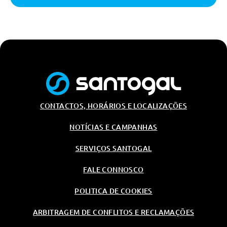
2 Entrada Usb-C Dianteiras E
Tomada De 12v
Banco Condutor Regulavel Em
Altura
Volante Em Tep
Vidros Eletricos Dianteiros
Limpa Pára-Brisas Automático
Com Sensor De Chuva
CONTACTOS, HORÁRIOS E LOCALIZAÇÕES
Ar Condicionado Automático
NOTÍCIAS E CAMPANHAS
Fecho Centralizado De Portas
SERVIÇOS SANTOGAL
Retrovisor Interior
Electrocromático Sem Moldura
Dia/Noite Automatico
FALE CONNOSCO
Estofos Em Tecido 100%
POLITICA DE COOKIES
Reciclado Jacquard Acetinado
Preto Em Relevo E Pesponto
Vermelho
ARBITRAGEM DE CONFLITOS E RECLAMAÇÕES
Carga/Reboque/Transporte