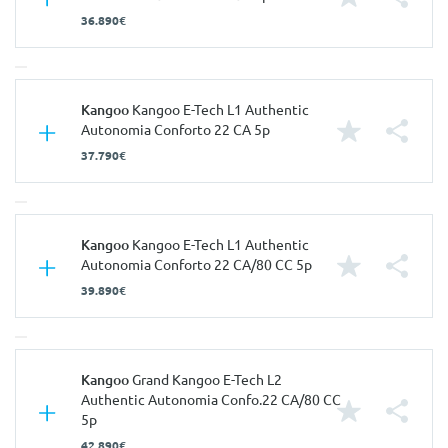
36.890€
Características
Kangoo
Kangoo E-Tech L1 Authentic
Autonomia Conforto 22 CA 5p
Carroçaria
Comercial
37.790€
Portas
5
Nº de Lugares
5
Características
Kangoo
Kangoo E-Tech L1 Authentic
Nº de Viatura
942136
Autonomia Conforto 22 CA/80 CC 5p
Prestações
Carroçaria
Comercial
39.890€
Velocidade Máxima
132 Km/h
Portas
5
Aceleração dos 0-100km/h
12.60 seg
Nº de Lugares
5
Consumos
Características
Kangoo
Grand Kangoo E-Tech L2
Nº de Viatura
942138
Authentic Autonomia Confo.22 CA/80 CC
Combustível
Elétrico
Prestações
5p
Carroçaria
Comercial
42.890€