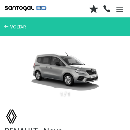
VOLTAR
1
1