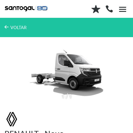
VOLTAR
1
1