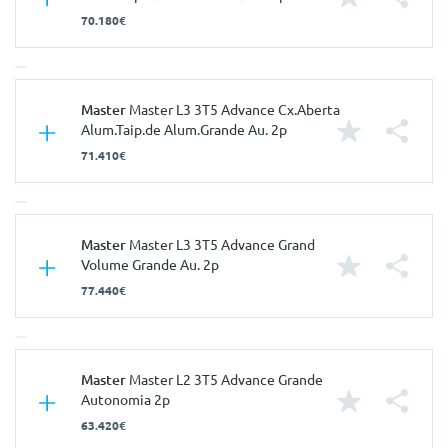
70.180€
Características
Master
Master L3 3T5 Advance Cx.Aberta
Alum.Taip.de Alum.Grande Au. 2p
Carroçaria
Chassis / Cabine
71.410€
Portas
2
Nº de Lugares
3
Características
Master
Master L3 3T5 Advance Grand
Nº de Viatura
944666
Volume Grande Au. 2p
Prestações
Carroçaria
Chassis / Cabine
77.440€
Velocidade Máxima
115 Km/h
Portas
2
Aceleração dos 0-100km/h
0.00 seg
Nº de Lugares
3
Consumos
Características
Master
Master L2 3T5 Advance Grande
Nº de Viatura
944754
Autonomia 2p
Combustível
Elétrico
Prestações
Carroçaria
Chassis / Cabine
63.420€