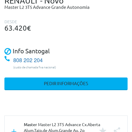
RENAULT - Novo
Master L2 3T5 Advance Grande Autonomia
DESDE
63.420€
Info Santogal
808 202 204
(custo de chamada fixa nacional)
PEDIR INFORMAÇÕES
Master
Master L2 3T5 Advance Cx.Aberta
Alum.Taip.de Alum.Grande Au. 2p