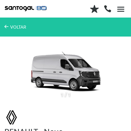
VOLTAR
1
1