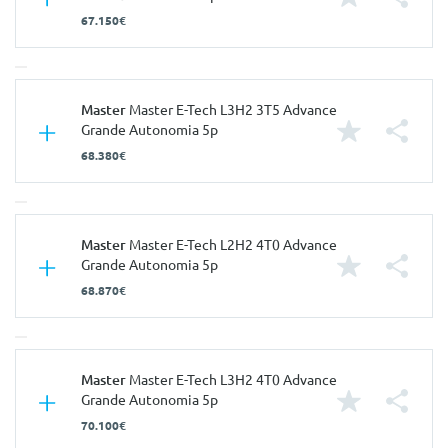
67.150€
Características
Master
Master E-Tech L3H2 3T5 Advance
Grande Autonomia 5p
Carroçaria
Comercial
68.380€
Portas
5
Nº de Lugares
3
Características
Master
Master E-Tech L2H2 4T0 Advance
Nº de Viatura
942371
Grande Autonomia 5p
Prestações
Carroçaria
Comercial
68.870€
Velocidade Máxima
115 Km/h
Portas
5
Aceleração dos 0-100km/h
0.00 seg
Nº de Lugares
3
Consumos
Características
Master
Master E-Tech L3H2 4T0 Advance
Nº de Viatura
942383
Grande Autonomia 5p
Combustível
Elétrico
Prestações
Carroçaria
Comercial
70.100€