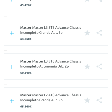
63.420€
Características
Master
Master L3 3T5 Advance Chassis
Incompleto Grande Aut. 2p
Carroçaria
Chassis / Cabine
64.650€
Portas
2
Nº de Lugares
3
Características
Master
Master L3 3T8 Advance Chassis
Nº de Viatura
944787
Incompleto Autonomia Urb. 2p
Prestações
Carroçaria
Chassis / Cabine
60.340€
Velocidade Máxima
115 Km/h
Portas
2
Aceleração dos 0-100km/h
0.00 seg
Nº de Lugares
3
Consumos
Características
Master
Master L2 4T0 Advance Chassis
Nº de Viatura
944788
Incompleto Grande Aut. 2p
Combustível
Elétrico
Prestações
Carroçaria
Chassis / Cabine
65.140€