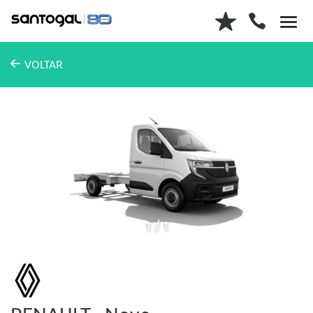
VOLTAR
1
1