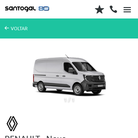
VOLTAR
1
1