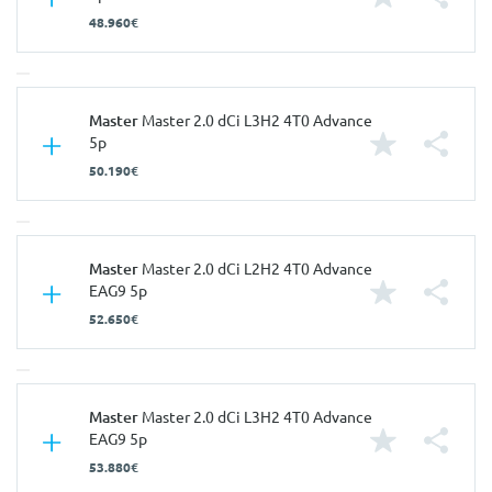
48.960€
Características
Master
Master 2.0 dCi L3H2 4T0 Advance
5p
Carroçaria
Comercial
50.190€
Portas
5
Nº de Lugares
3
Características
Master
Master 2.0 dCi L2H2 4T0 Advance
Nº de Viatura
942978
EAG9 5p
Prestações
Carroçaria
Comercial
52.650€
Velocidade Máxima
177 Km/h
Portas
5
Aceleração dos 0-100km/h
12.90 seg
Nº de Lugares
3
Consumos
Características
Master
Master 2.0 dCi L3H2 4T0 Advance
Nº de Viatura
942979
EAG9 5p
Combustível
Diesel
Prestações
Carroçaria
Comercial
53.880€
CO2
196 g/km