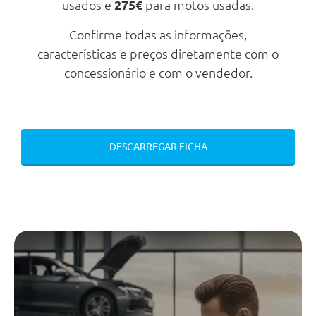
Arrumação
usados e
275€
para motos usadas.
Vidros Dianteiros Elétricos
Confirme todas as informações,
Base Da Bagageira Removivel
características e preços diretamente com o
Banco Traseiro Deslizante
concessionário e com o vendedor.
Rebativel 2/3 - 1/3
Apoios De Cabeça Traseiros
Regulaveis Em Altura
Volante Em Couro Regulavel Em
DESCARREGAR FICHA
Altura E Profundidade
Sensor De Chuva
Base Da Bagageira Removivel
Banco Do Condutor Regulavel
Em Altura
Fecho Das Portas Centralizado
Consola Central Com Espaço De
Arrumação
Retrovisor Interior