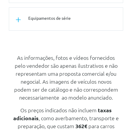
Rodas
Tuning/Componentes Opticos
Jantes Em Liga Leve 18
Equipamentos de série
Diamantadas Gravity Com Pneus
Pintura Metalizada Especial -
215/55 R18 95h
Preto Estrela
Segurança Activa
Conforto/Interior e Exterior
Pack Safety E Parking 360º
Base Da Bagageira Removivel
Retrovisores Exteriores
As informações, fotos e vídeos fornecidos
Regulaveis E Rebativeis
pelo vendedor são apenas ilustrativos e não
Electricamente
representam uma proposta comercial e/ou
Iluminação Ambiente Nas Portas
Dianteiras
negocial. As imagens de veículos novos
podem ser de catálogo e não correspondem
Ar Condicionado Automatico
necessariamente ao modelo anunciado.
2 Luzes De Leitura Em Led
Frontais
Os preços indicados não incluem
taxas
Banco Do Passageiro Regulavel
adicionais
, como averbamento, transporte e
Em Altura
preparação, que custam
362€
para carros
Central Com Apoio De Braço E