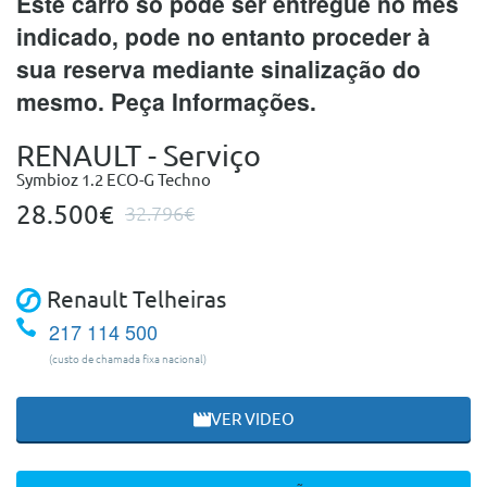
Este carro só pode ser entregue no mês
indicado, pode no entanto proceder à
sua reserva mediante sinalização do
mesmo. Peça Informações.
RENAULT - Serviço
Symbioz 1.2 ECO-G Techno
28.500€
32.796€
Renault Telheiras
217 114 500
(custo de chamada fixa nacional)
VER VIDEO