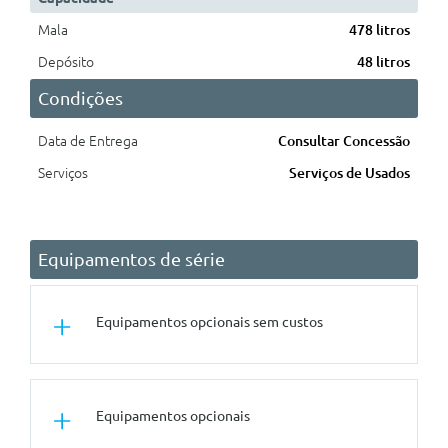
Mala
478 litros
Depósito
48 litros
Condições
Data de Entrega
Consultar Concessão
Serviços
Serviços de Usados
Equipamentos de série
Equipamentos opcionais sem custos
Conforto/Interior e Exterior
Equipamentos opcionais
Estofos Em Tecido/Tep
Especifico Techno