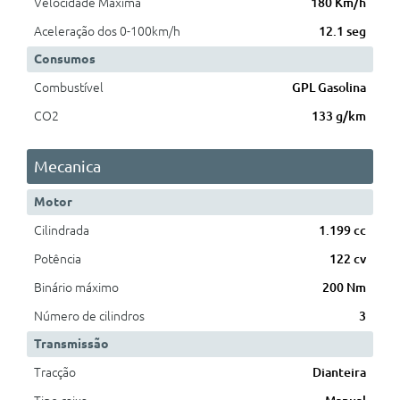
Velocidade Máxima
180 Km/h
Aceleração dos 0-100km/h
12.1 seg
Consumos
Combustível
GPL Gasolina
CO2
133 g/km
Mecanica
Motor
Cilindrada
1.199 cc
Potência
122 cv
Binário máximo
200 Nm
Número de cilindros
3
Transmissão
Tracção
Dianteira