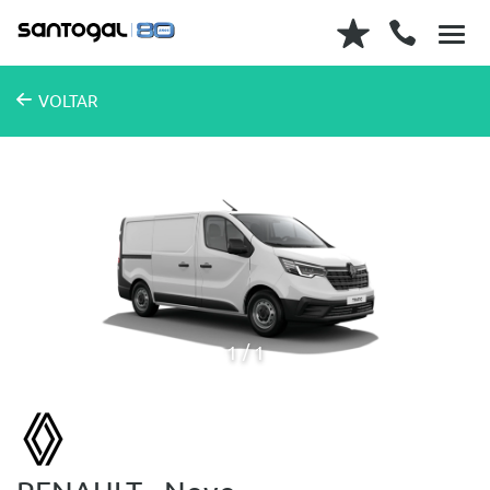
VOLTAR
1
1