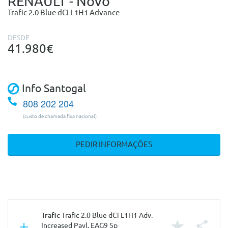
RENAULT - Novo
Trafic 2.0 Blue dCi L1H1 Advance
DESDE
41.980€
Info Santogal
808 202 204
(custo de chamada fixa nacional)
PEDIR INFORMAÇÕES
Trafic
Trafic 2.0 Blue dCi L1H1 Adv.
Increased Payl. EAG9 5p