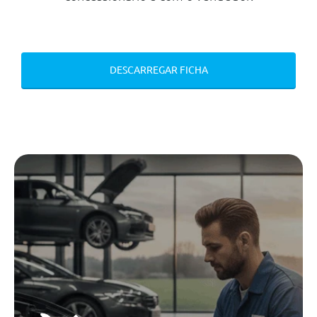
Contacto Eletrico A Frente E Tras
Radio Com Recepção Digital
(Dab)
Segurança Activa
DESCARREGAR FICHA
Esc
Sistema De Alerta Ao Condutor
Com Monitorização
Indicaçao Dinamica Dos Sinais De
Transito
Sistema De Deteçao De Atençao
E Sonolencia
Luzes Diurnas Com Controlo
Automatico E Funcao Coming
Home
Protecção Pro-Activa E Extensivel
A Peões E Ciclistas
Front Assist Incluindo Assistente
De Travagem Em Cidade Sem
Cruise Control Adaptativo