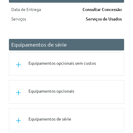
Data de Entrega
Consultar Concessão
Serviços
Serviços de Usados
Equipamentos de série
Equipamentos opcionais sem custos
Conforto/Interior e Exterior
Equipamentos opcionais
Estofos Em Tecido - Verde
Aurora Lutecium Embossed
Rodas
Equipamentos de série
Jantes Em Liga Leve 17 Dynamic
Com Pneus 205/55 R17 91v