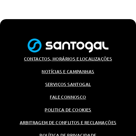
Assistente De Faixa De Rodagem
Ajuste Do Alcance Dos Farois
Dianteiros
Assistente De Maximos
Limpa Para-Brisas Com Função
Intermitente E Sensor De Luz
Farois De Nevoeiro Com Funçao
Cornering
CONTACTOS, HORÁRIOS E LOCALIZAÇÕES
Tuning/Componentes Opticos
NOTÍCIAS E CAMPANHAS
Para-Choques Pintados Com
Molduras De Protecção
SERVIÇOS SANTOGAL
Manipulos Das Portas Na Cor Da
Carroçaria E Retrovisores Na Cor
Do Tejadilho
FALE CONNOSCO
Manipulos Das Portas Na Cor Da
POLITICA DE COOKIES
Carroçaria E Retrovisores Na Cor
Do Tejadilho
ARBITRAGEM DE CONFLITOS E RECLAMAÇÕES
Para-Choques Pintados Com
Molduras De Protecção
POLÍTICA DE PRIVACIDADE