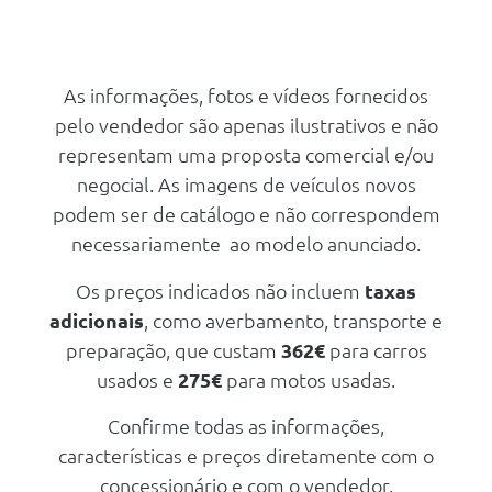
Audio/Comunicações/Instrumentos
Audio/Comunicações/Instrumentos
Full Link Usb + Wireless
Bluetooth
Conforto/Interior e Exterior
Avisador Acustico De Colocaçao
As informações, fotos e vídeos fornecidos
Trend Plus Pack
Do Cinto De Segurança Com
pelo vendedor são apenas ilustrativos e não
Contacto Eletrico A Frente E Tras
Climatronic De 2 Zonas
representam uma proposta comercial e/ou
Radio Com Recepção Digital
Pacote Style Plus
(Dab)
negocial. As imagens de veículos novos
Outros
podem ser de catálogo e não correspondem
Bluetooth
Sistema Keyless Sem Funçao
necessariamente ao modelo anunciado.
Sistema De Infotenimento 8.25"
Safe
Unece
Os preços indicados não incluem
taxas
2 Entradas Usb Tipo C
adicionais
, como averbamento, transporte e
Sistema De Infotenimento 8.25"
preparação, que custam
362€
para carros
Unece
usados e
275€
para motos usadas.
2 Entradas Usb Tipo C
Confirme todas as informações,
4 Altifalantes
características e preços diretamente com o
Avisador Acustico De Colocaçao
Do Cinto De Segurança Com
concessionário e com o vendedor.