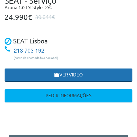
SEAT - Serviço
Arona 1.0 TSI Style DSG
24.990€
30.044€
SEAT Lisboa
213 703 192
(custo de chamada fixa nacional)
VER VIDEO
PEDIR INFORMAÇÕES