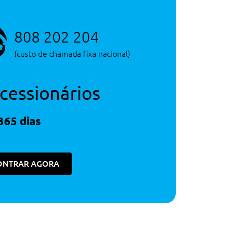
Consultar Concessão
531€
808 202 204
194€
Serviço de Novos
(custo de chamada fixa nacional)
cessionários
448€
1,585€
365 dias
531€
194€
ONTRAR AGORA
194€