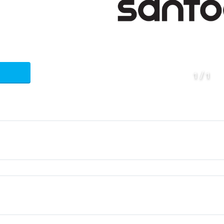
1
1
Mecanica