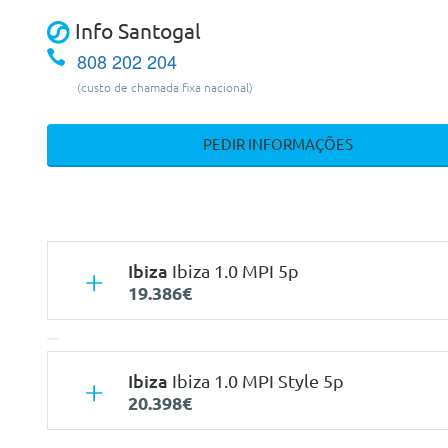
Info Santogal
808 202 204
(custo de chamada fixa nacional)
PEDIR INFORMAÇÕES
Ibiza
Ibiza 1.0 MPI 5p
19.386€
Ibiza
Ibiza 1.0 MPI Style 5p
20.398€
Características