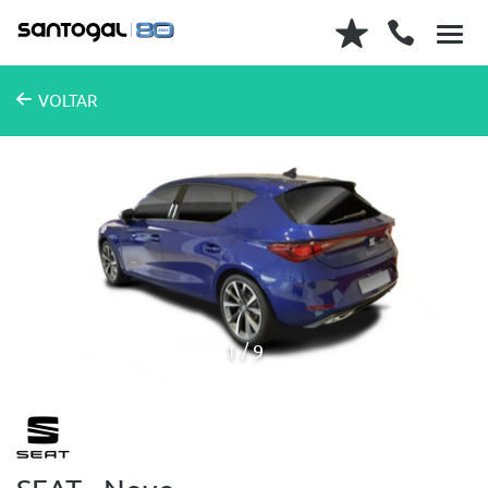
VOLTAR
1
9