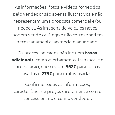
Nº de Lugares
5
Aceleração dos 0-100km/h
7.70 seg
As informações, fotos e vídeos fornecidos
Mecanica
Características
Nº de Viatura
945821
Consumos
pelo vendedor são apenas ilustrativos e não
Prestações
Motor
Carroçaria
Utilitário
Combustível
Gasolina
representam uma proposta comercial e/ou
Velocidade Máxima
220 Km/h
Cilindrada
1.498 cc
Portas
5
negocial. As imagens de veículos novos
CO2
8 g/km
Aceleração dos 0-100km/h
7.70 seg
Potência
podem ser de catálogo e não correspondem
150 cv
Nº de Lugares
5
Consumos
necessariamente ao modelo anunciado.
Mecanica
Regime binário max.
6.000 Rpm
Nº de Viatura
945823
Combustível
Gasolina
Número de cilindros
4
Prestações
Os preços indicados não incluem
taxas
Motor
CO2
7 g/km
Transmissão
adicionais
, como averbamento, transporte e
Velocidade Máxima
220 Km/h
Cilindrada
1.498 cc
preparação, que custam
362€
para carros
Tracção
Dianteira
Aceleração dos 0-100km/h
7.70 seg
Potência
150 cv
Mecanica
usados e
275€
para motos usadas.
Tipo caixa
Automática
Consumos
Regime binário max.
6.000 Rpm
Motor
Número de velocidades
6
Confirme todas as informações,
Combustível
Gasolina
Número de cilindros
4
Cilindrada
1.498 cc
características e preços diretamente com o
Travões
CO2
7 g/km
Transmissão
concessionário e com o vendedor.
Potência
150 cv
Dianteiros
Disco Ventilado
Tracção
Dianteira
Mecanica
Regime binário max.
6.000 Rpm
Traseiros
Disco Rígido
Tipo caixa
Automática
Número de cilindros
4