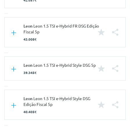
42.057€
Características
Leon
Leon 1.5 TSI e-Hybrid FR DSG Edição
Fiscal 5p
Carroçaria
Utilitário
43.008€
Portas
5
Nº de Lugares
5
Características
Leon
Leon 1.5 TSI e-Hybrid Style DSG 5p
Nº de Viatura
941726
39.345€
Prestações
Carroçaria
Utilitário
Velocidade Máxima
220 Km/h
Portas
5
Aceleração dos 0-100km/h
7.70 seg
Nº de Lugares
5
Características
Leon
Leon 1.5 TSI e-Hybrid Style DSG
Consumos
Edição Fiscal 5p
Nº de Viatura
944042
Carroçaria
Utilitário
40.405€
Combustível
Gasolina
Prestações
Portas
5
CO2
37 g/km
Velocidade Máxima
220 Km/h