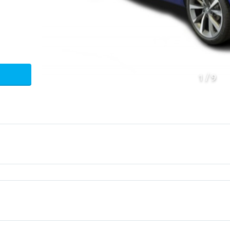
1
9
Mecanica