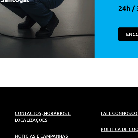
tos
24h / 
1v
1v
ENC
line (Ocu)
1v
os
CONTACTOS, HORÁRIOS E
FALE CONNOSCO
 Assistente Inteligente De Velocidade (Isa)
LOCALIZAÇÕES
m Outros Veiculos, Peoes Ou Ciclistas
POLITICA DE CO
NOTÍCIAS E CAMPANHAS