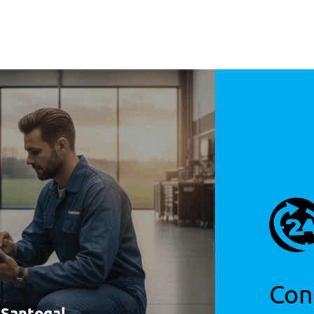
Dianteiros
Disco Ventilado
Tipo caixa
Automática
Traseiros
Disco Rígido
Número de velocidades
7
a
Travões
m
Dianteiros
Disco Ventilado
Traseiros
Disco Rígido
tos
tos
Con
à Santogal