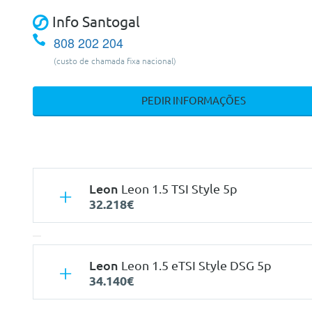
Info Santogal
808 202 204
(custo de chamada fixa nacional)
PEDIR INFORMAÇÕES
Leon
Leon 1.5 TSI Style 5p
32.218€
Leon
Leon 1.5 eTSI Style DSG 5p
34.140€
Características