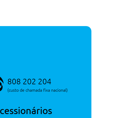
Depósito
45 litros
Peso Bruto
1.870 Kg
Capacidade
Consultar Concessão
Mala
380 litros
Serviço de Novos
Depósito
45 litros
Consultar Concessão
Serviço de Novos
Consultar Concessão
808 202 204
Serviço de Novos
(custo de chamada fixa nacional)
cessionários
511€