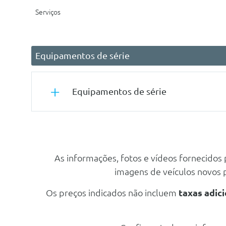
Serviços
Equipamentos de série
Equipamentos de série
Segurança Activa
Controlo De Tracção
As informações, fotos e vídeos fornecidos
Abs - Sistema De Travagem Anti-Bloqueio
imagens de veículos novos
Cyber Sparks Led + Assistente De Luz Adaptativa
Adaptative High Beam Assist
Os preços indicados não incluem
taxas adici
Abs Com Distribuição Electrônica De Travagem (Ebd)
Assistente De Mudança De Faixa De Rodagem (Lca)