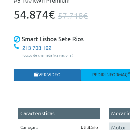
#5 100 kWh Premium
54.874€
57.718€
Smart Lisboa Sete Rios
213 703 192
(custo de chamada fixa nacional)
VER VIDEO
PEDIR INFORMAÇ
Características
Mecani
Motor
Carroçaria
Utilitário