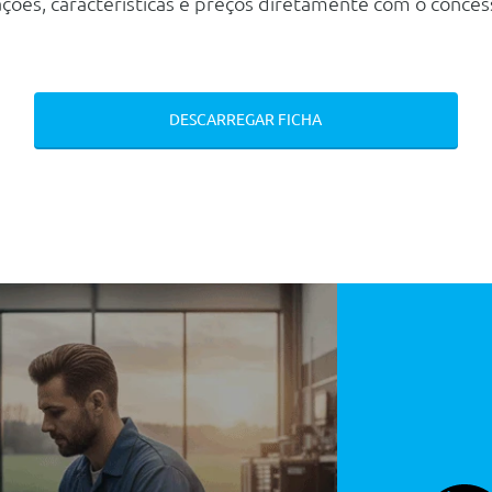
ções, características e preços diretamente com o conces
DESCARREGAR FICHA
ergencia +
 Go