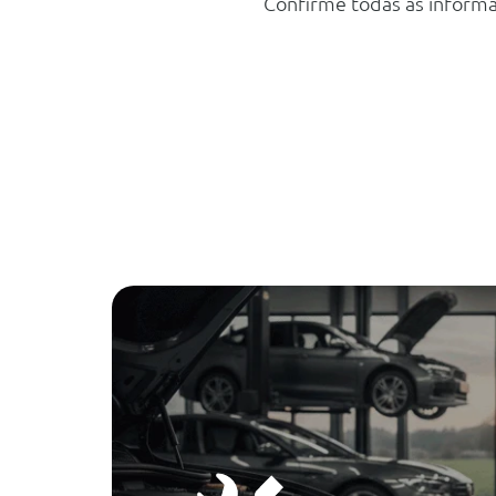
Confirme todas as informa
Aviso De Saida De Faixa (Ldw)
Reconhecimento De Sinais De Transito
Sensores De Estacionamento Dianteiros E Traseiros - 12
Sistema De Monitorização Da Pressão Dos Pneus (Tpms)
Sistema De Monitorização Do Condutor (Dms)
Automatic Parking Assist (Apa)
Travagem De Emergência De Estacionamento (Peb)
Travao De Estacionamento Eletrico
Assistente De Manutenção Na Faixa De Rodagem De Em
Prevençao De Saida De Faixa (Ldp)
Travagem De Emergência Autonoma (Eba)
Camera 360º
Controlo De Tracção Eletronico
Cruise Control Adaptativo (Acc) Com Função Stop Angd