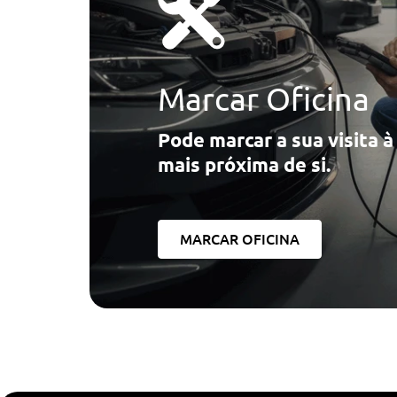
Detecção De Pontos Cegos (Bsd)
Luzes De Cortesia Com Projecção Do Logótipo
Esp
Marcar Oficina
Luzes Traseiras Led
Pode marcar a sua visita 
Conforto/Interior e Exterior
mais próxima de si.
Vidros Electricos A Frente
Fecho Centralizado De Portas
Apoio De Braço Traseiro Com Dois Suportes Para Copos
MARCAR OFICINA
Armazenamento De Óculos Da Consola Superior
Luz Ambiente + (256 Cores)
Bancos Traseiros Aquecidos
Banco Condutor E Passageiro Ventilados
Sistema De Qualidade Do Ar (Aqs)
Vidro De Privacidade - Vidros Laterais Traseiros E Pára-B