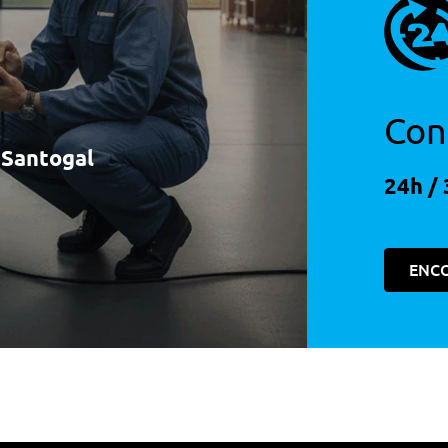
Con
à Santogal
24h / 
ENC
risas Traseiros