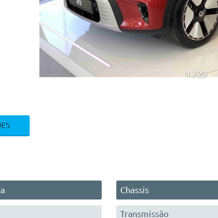
1
22
ÕES
ca
Chassis
Transmissão