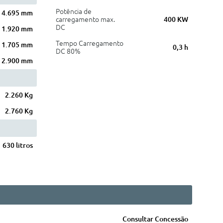
Potência de
4.695 mm
carregamento max.
400 KW
DC
1.920 mm
Tempo Carregamento
1.705 mm
0,3 h
DC 80%
2.900 mm
2.260 Kg
2.760 Kg
630 litros
Consultar Concessão